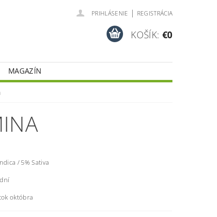
|
PRIHLÁSENIE
REGISTRÁCIA
KOŠÍK:
€0
MAGAZÍN
a
MINA
ndica / 5% Sativa
 dní
tok októbra