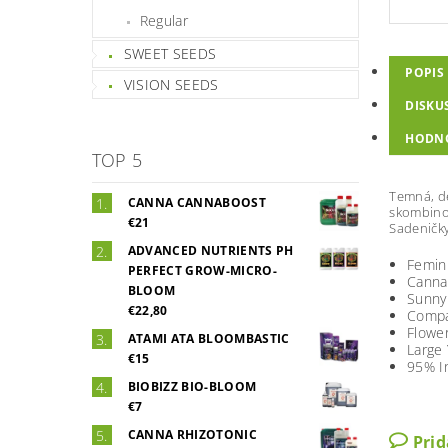
Regular
SWEET SEEDS
POPIS
VISION SEEDS
DISKU
HODN
TOP 5
Temná, de
CANNA CANNABOOST
skombinov
€21
Sadeničky
ADVANCED NUTRIENTS PH
Femin
PERFECT GROW-MICRO-
Canna
BLOOM
Sunny
€22,80
Compa
Flower
ATAMI ATA BLOOMBASTIC
Large 
€15
95% I
BIOBIZZ BIO-BLOOM
€7
CANNA RHIZOTONIC
Pri