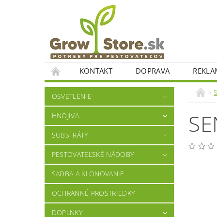
KONTAKT
DOPRAVA
REKLA
OSVETLENIE
SE
HNOJIVA
SUBSTRÁTY
PESTOVATEĽSKÉ NÁDOBY
SADBA A KLONOVANIE
OCHRANNÉ PROSTRIEDKY
DOPLNKY