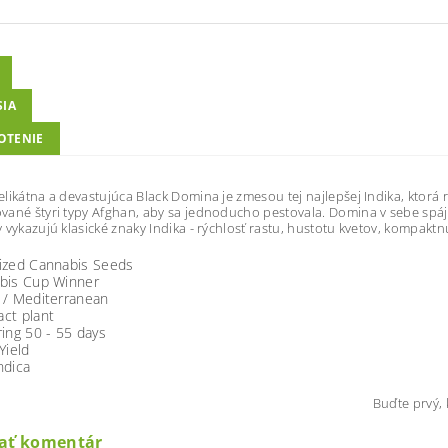
SIA
OTENIE
likátna a devastujúca Black Domina je zmesou tej najlepšej Indika, ktorá r
ané štyri typy Afghan, aby sa jednoducho pestovala. Domina v sebe spája
 vykazujú klasické znaky Indika - rýchlosť rastu, hustotu kvetov, kompaktn
ized Cannabis Seeds
bis Cup Winner
 / Mediterranean
ct plant
ing 50 - 55 days
Yield
ndica
Buďte prvý, 
dať komentár