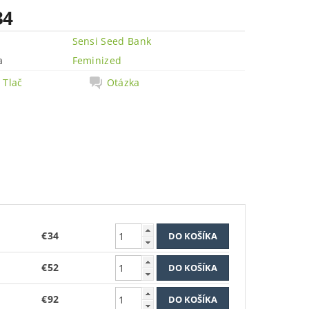
34
Sensi Seed Bank
a
Feminized
Tlač
Otázka
€34
€52
€92