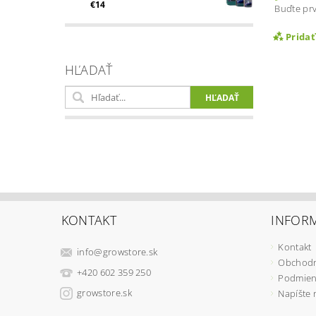
€14
Buďte prv
Prida
HĽADAŤ
Vlož
KONTAKT
INFORM
Kontakt
info
@
growstore.sk
Obchodn
+420 602 359 250
Podmien
growstore.sk
Napíšte