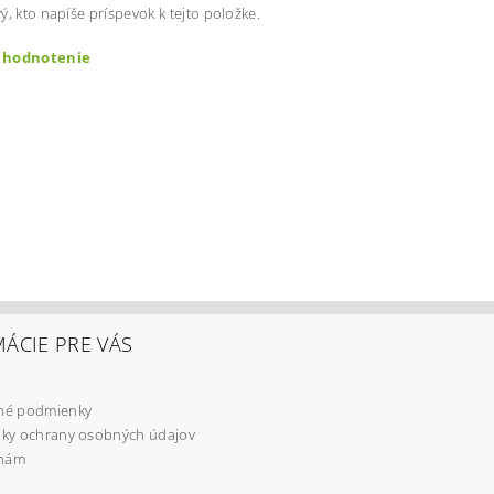
ý, kto napíše príspevok k tejto položke.
ť hodnotenie
ením hodnotenie súhlasíte s
podmienkami ochrany osobných úd
ÁCIE PRE VÁS
é podmienky
ky ochrany osobných údajov
 nám