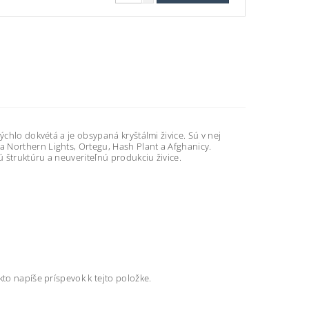
ýchlo dokvétá a je obsypaná kryštálmi živice. Sú v nej
 Northern Lights, Ortegu, Hash Plant a Afghanicy.
ú štruktúru a neuveriteľnú produkciu živice.
kto napíše príspevok k tejto položke.