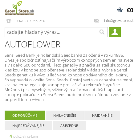
€0
info@growstore.sk
+420 602 359 250
AUTOFLOWER
Sensi Seed Bank je holandská Seedbanka založená v roku 1985.
Dnes je spoločnosť najväčším výrobcom konopných semien na svete
s viac ako 500 odrodami. Tieto genetiky a značka sa stali skutočnou
klasikou v konope spoločenstve. Holandská vláda si vybrala Sensi
Seeds genetiku k vývoju liečivého konope dodávaného do lekární,
čo vypovedá o kvalite Sensi Seeds. Postoj sveta ku canabisu sa mení,
krajina teraz legalizuje konope pre liečivé a rekreačné využitie.
Možnosti priemyselných, výživových a farmaceutických aplikácií
konope pokračuje a Sensi Seeds bude hrať svoju úlohu a zostane v
popredí tohto vývoja.
ODPORÚČAME
NAJLACNEJŠIE
NAJDRAHŠIE
NAJPREDÁVANEJŠIE
ABECEDNE
4
položiek celkom