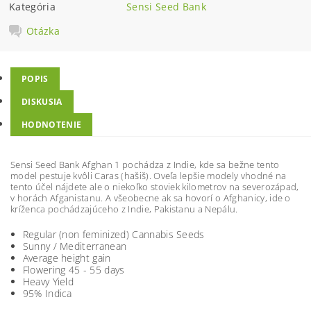
Kategória
Sensi Seed Bank
Otázka
POPIS
DISKUSIA
HODNOTENIE
Sensi Seed Bank Afghan 1 pochádza z Indie, kde sa bežne tento
model pestuje kvôli Caras (hašiš). Oveľa lepšie modely vhodné na
tento účel nájdete ale o niekoľko stoviek kilometrov na severozápad,
v horách Afganistanu. A všeobecne ak sa hovorí o Afghanicy, ide o
kríženca pochádzajúceho z Indie, Pakistanu a Nepálu.
Regular (non feminized) Cannabis Seeds
Sunny / Mediterranean
Average height gain
Flowering 45 - 55 days
Heavy Yield
95% Indica