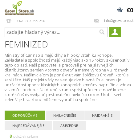
€0
info@growstore.sk
+420 602 359 250
FEMINIZED
Ministry of Cannabis majú dlhý a hlboký vzťah ku konope.
Zakladatelia spoločnosti majú každý viac ako 15 rokov skúseností v
tejto oblasti. Naši pestovatelia pracovali pre najslávnejších
distribútorov semien v tomto odvetví a máme výrobne v 3 rôznych
krajinách. Našim cieľom je ponúknuť vám špičkovú úroveň, ktorú si
zaslúžite. Náš projekt vždy nasleduje dve hlavné línie: prvou je
udržať dostupnosť klasických konopných kmeňov napr. Biela vdova
v samičej podobe. Na druhú stranu sprístupňujeme nové kmene,
ktoré sú vždy vyvíjané pestovateľmi niekoľko rokov. Urobiť svet
zelenší je hra, ktorú môžeme vyhrať iba spoločne.
ODPORÚČAME
NAJLACNEJŠIE
NAJDRAHŠIE
NAJPREDÁVANEJŠIE
ABECEDNE
8
položiek celkom