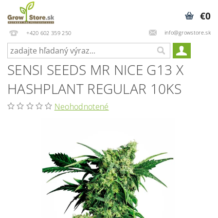
€0
info@growstore.sk
+420 602 359 250
SENSI SEEDS MR NICE G13 X
HASHPLANT REGULAR 10KS
Neohodnotené