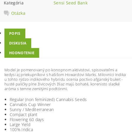
Kategória
Sensi Seed Bank
Otázka
POPIS
DISKUSIA
HODNOTENIE
Model je pomenovaný po konopnom aktivistovi, spisovateľmi a
kedysi aj priekupníkovi s hašišom Howardovi Marks. Milovníci Indika
u tohto rýdzo indikového hybridu ocenia poctivo afganský buket -
husté paličky plne živicových žliaz majú bohaté, korenisto sladké
aróma s temne zemitými podtónmi.
Regular (non feminized) Cannabis Seeds
Cannabis Cup Winner
Sunny / Mediterranean
Compact plant
Flowering 60 days
Large Yield
100% Indica