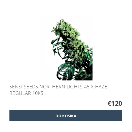
SENSI SEEDS NORTHERN LIGHTS #5 X HAZE
REGULAR 10KS
€120