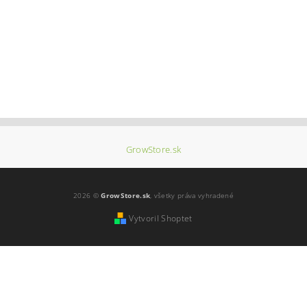
GrowStore.sk
2026 ©
GrowStore.sk
, všetky práva vyhradené
Vytvoril Shoptet