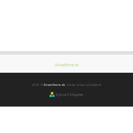
GrowStore.sk
2026 ©
GrowStore.sk
, všetky práva vyhradené
Vytvoril Shoptet