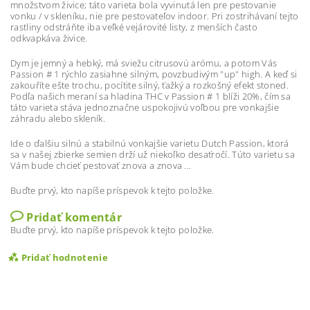
množstvom živice; táto varieta bola vyvinutá len pre pestovanie
vonku / v skleníku, nie pre pestovateľov indoor. Pri zostrihávaní tejto
rastliny odstráňte iba veľké vejárovité listy, z menších často
odkvapkáva živice.
Dym je jemný a hebký, má sviežu citrusovú arómu, a potom Vás
Passion # 1 rýchlo zasiahne silným, povzbudivým "up" high. A keď si
zakouříte ešte trochu, pocítite silný, ťažký a rozkošný efekt stoned.
Podľa našich meraní sa hladina THC v Passion # 1 blíži 20%, čím sa
táto varieta stáva jednoznačne uspokojivú voľbou pre vonkajšie
záhradu alebo skleník.
Ide o ďalšiu silnú a stabilnú vonkajšie varietu Dutch Passion, ktorá
sa v našej zbierke semien drží už niekoľko desaťročí. Túto varietu sa
Vám bude chcieť pestovať znova a znova ...
Buďte prvý, kto napíše príspevok k tejto položke.
Pridať komentár
Buďte prvý, kto napíše príspevok k tejto položke.
Pridať hodnotenie