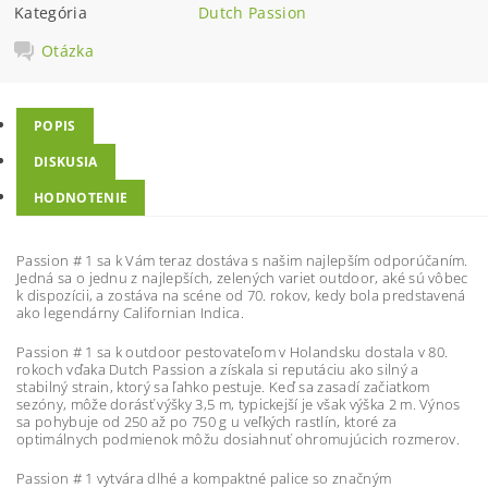
Kategória
Dutch Passion
Otázka
POPIS
DISKUSIA
HODNOTENIE
Passion # 1 sa k Vám teraz dostáva s našim najlepším odporúčaním.
Jedná sa o jednu z najlepších, zelených variet outdoor, aké sú vôbec
k dispozícii, a zostáva na scéne od 70. rokov, kedy bola predstavená
ako legendárny Californian Indica.
Passion # 1 sa k outdoor pestovateľom v Holandsku dostala v 80.
rokoch vďaka Dutch Passion a získala si reputáciu ako silný a
stabilný strain, ktorý sa ľahko pestuje. Keď sa zasadí začiatkom
sezóny, môže dorásť výšky 3,5 m, typickejší je však výška 2 m. Výnos
sa pohybuje od 250 až po 750 g u veľkých rastlín, ktoré za
optimálnych podmienok môžu dosiahnuť ohromujúcich rozmerov.
Passion # 1 vytvára dlhé a kompaktné palice so značným