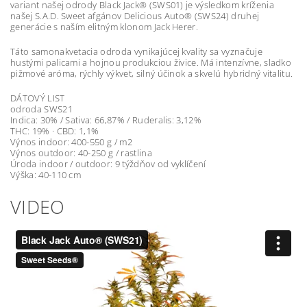
variant našej odrody Black Jack® (SWS01) je výsledkom kríženia
našej S.A.D. Sweet afgánov Delicious Auto® (SWS24) druhej
generácie s naším elitným klonom Jack Herer.
Táto samonakvetacia odroda vynikajúcej kvality sa vyznačuje
hustými palicami a hojnou produkciou živice. Má intenzívne, sladko
pižmové aróma, rýchly výkvet, silný účinok a skvelú hybridný vitalitu.
DÁTOVÝ LIST
odroda SWS21
Indica: 30% / Sativa: 66,87% / Ruderalis: 3,12%
THC: 19% · CBD: 1,1%
Výnos indoor: 400-550 g / m2
Výnos outdoor: 40-250 g / rastlina
Úroda indoor / outdoor: 9 týždňov od vyklíčení
Výška: 40-110 cm
VIDEO