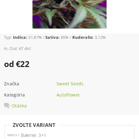
Typ:
Indica:
31,87% /
Sativa:
65% /
Ruderalis:
3,12%
In, Out: 67 dní
od €22
Značka
Sweet Seeds
Kategória
Autoflower
Otázka
ZVOĽTE VARIANT
Balenie: 3+1
8460/3-1