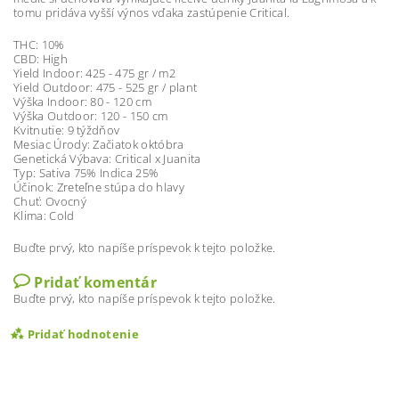
tomu pridáva vyšší výnos vďaka zastúpenie Critical.
THC: 10%
CBD: High
Yield Indoor: 425 - 475 gr / m2
Yield Outdoor: 475 - 525 gr / plant
Výška Indoor: 80 - 120 cm
Výška Outdoor: 120 - 150 cm
Kvitnutie: 9 týždňov
Mesiac Úrody: Začiatok októbra
Genetická Výbava: Critical x Juanita
Typ: Sativa 75% Indica 25%
Účinok: Zreteľne stúpa do hlavy
Chuť: Ovocný
Klima: Cold
Buďte prvý, kto napíše príspevok k tejto položke.
Pridať komentár
Buďte prvý, kto napíše príspevok k tejto položke.
Pridať hodnotenie