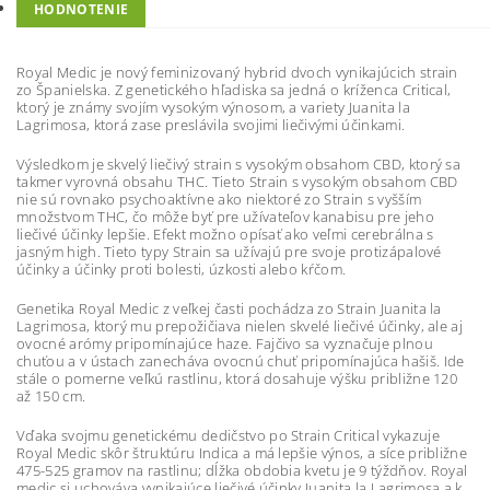
HODNOTENIE
Royal Medic je nový feminizovaný hybrid dvoch vynikajúcich strain
zo Španielska. Z genetického hľadiska sa jedná o kríženca Critical,
ktorý je známy svojím vysokým výnosom, a variety Juanita la
Lagrimosa, ktorá zase preslávila svojimi liečivými účinkami.
Výsledkom je skvelý liečivý strain s vysokým obsahom CBD, ktorý sa
takmer vyrovná obsahu THC. Tieto Strain s vysokým obsahom CBD
nie sú rovnako psychoaktívne ako niektoré zo Strain s vyšším
množstvom THC, čo môže byť pre užívateľov kanabisu pre jeho
liečivé účinky lepšie. Efekt možno opísať ako veľmi cerebrálna s
jasným high. Tieto typy Strain sa užívajú pre svoje protizápalové
účinky a účinky proti bolesti, úzkosti alebo kŕčom.
Genetika Royal Medic z veľkej časti pochádza zo Strain Juanita la
Lagrimosa, ktorý mu prepožičiava nielen skvelé liečivé účinky, ale aj
ovocné arómy pripomínajúce haze. Fajčivo sa vyznačuje plnou
chuťou a v ústach zanecháva ovocnú chuť pripomínajúca hašiš. Ide
stále o pomerne veľkú rastlinu, ktorá dosahuje výšku približne 120
až 150 cm.
Vďaka svojmu genetickému dedičstvo po Strain Critical vykazuje
Royal Medic skôr štruktúru Indica a má lepšie výnos, a síce približne
475-525 gramov na rastlinu; dĺžka obdobia kvetu je 9 týždňov. Royal
medic si uchováva vynikajúce liečivé účinky Juanita la Lagrimosa a k