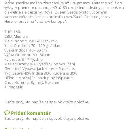
jednej rastliny možno získať asi 70 až 120 gramov. Nerastie príliš do
výšky, v priemere dosahuje 40 až 80 cm, je teda ideálny pre menšie a
diskrétnejšie pěstírny. Royal Queen Seeds týmto výborným
samonakvétacím Strain s hrdosťou vznáša ďalšie hold Jackovi
Herero, pravému "cisárovi konope".
THC: 16%
CBD: Medium
Yield Indoor: 350 - 400 gr / m2
Yield Outdoor: 70 - 120 gr / plant
Výška Indoor: 40 - 80 cm
Výška Outdoor: 60 - 80 cm
Kvitnutie: 6 - 7 Týždne
Mesiac Úrody: 9-10 týždňov po vypučaní
Genetická Výbava: Jack Herer x Ruderalis
Typ: Sativa 40% Indica 30% Ruderalis 30%
Účinok: Motivujúci pocit plný inšpirácie
Chuť: Korenie, Bylinný, Korenie
Klima: Mild
Buďte prvý, kto napíše príspevok k tejto položke.
Pridať komentár
Buďte prvý, kto napíše príspevok k tejto položke.