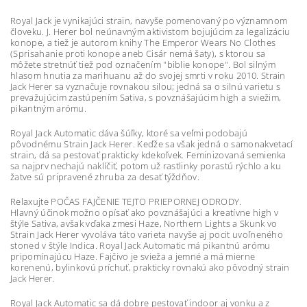
Royal Jack je vynikajúci strain, navyše pomenovaný po významnom
človeku. J. Herer bol neúnavným aktivistom bojujúcim za legalizáciu
konope, a tiež je autorom knihy The Emperor Wears No Clothes
(Sprisahanie proti konope aneb Cisár nemá šaty), s ktorou sa
môžete stretnúť tiež pod označením "biblie konope". Bol silným
hlasom hnutia za marihuanu až do svojej smrti v roku 2010. Strain
Jack Herer sa vyznačuje rovnakou silou; jedná sa o silnú varietu s
prevažujúcim zastúpením Sativa, s povznášajúcim high a sviežim,
pikantným arómu.
Royal Jack Automatic dáva šúľky, ktoré sa veľmi podobajú
pôvodnému Strain Jack Herer. Keďže sa však jedná o samonakvetací
strain, dá sa pestovať prakticky kdekoľvek. Feminizovaná semienka
sa najprv nechajú naklíčiť, potom už rastlinky porastú rýchlo a ku
žatve sú pripravené zhruba za desať týždňov.
Relaxujte POČAS FAJČENIE TEJTO PRIEPORNEJ ODRODY.
Hlavný účinok možno opísať ako povznášajúci a kreatívne high v
štýle Sativa, avšak vďaka zmesi Haze, Northern Lights a Skunk vo
Strain Jack Herer vyvoláva táto varieta navyše aj pocit uvoľneného
stoned v štýle Indica. Royal Jack Automatic má pikantnú arómu
pripomínajúcu Haze. Fajčivo je svieža a jemné a má mierne
korenenú, bylinkovú príchuť, prakticky rovnakú ako pôvodný strain
Jack Herer.
Royal Jack Automatic sa dá dobre pestovať indoor aj vonku a z