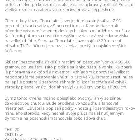
potešiť nielen pri konzumácii, ale je na ne aj krásny pohľad! Porastú
všetkými smermi, zaberú všetok priestor vo vašej pěstírně.
Člen rodiny Haze, Chocolate Haze, je dominantný sativa. Z 95
percent ju tvoria sativa, z 5 percent indica. Kmene Haze boli
pôvodne vytvorené v sedemdesiatych rokoch minulého storočia v
Kalifornii, potom sa dostali do zvyšku sveta a v Amsterdame získali
na veľkej obľube. Semana Chocolate Haze majú až 20 percent
obsahu THC a účinok je naozaj silný, aj pre tých najskúsenejších
fajčiarov.
Skúsení pestovatelia získajú z rastliny pri pestovaní vonku 450-500
gramov, po usušení. Táto plodina sa ľahko pestuje vonku, ku zbere
je pripravená v októbri a novembri. Vzhľadom k obrovskej veľkosti
neodporúčame pestovanie vnútri, o túto veľkú, listnatou rastlinu sa
najlepšie postarajú sezónne záhradníci, ktorí zachytia akékoľvek
zárodky plesne. Vnútri dosiahne výšku 160 cm, vonku až 200 cm.
Dym z tohto kmeňa možno opísať ako ovocný, ľahký so silnou
čokoládovou chuťou. Bude prodleva vo vzduchu a tancovať
miestností. Užívatelia popísali pocity k nostalgii osemdesiatych rokov
minulého storočia, kedy nechali svoje pľúca nasiaknuť jemným
dymom a na poschodí im tancovala čokoládová chuť.
THC: 20
CBD: Low
Yield Indoor: 475 - 525 gr / m2