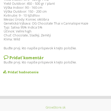
Yield Outdoor: 450 - 500 gr / plant
Výška Indoor: 90 - 160 cm
Výška Outdoor: 150 - 200 cm
Kvitnutie: 9 - 10 týždňov
Mesiac Úrody: Koniec októbra
Genetická Výbava: OG Chocolate Thai x Cannalope Haze
Typ: Sativa 95% Indica 5%
Účinok: Veľmi high
Chuť: Chocolate, Sladký, Zemitý
Klima: Mild
Buďte prvý, kto napíše príspevok k tejto položke.
Pridať komentár
Buďte prvý, kto napíše príspevok k tejto položke.
Pridať hodnotenie
GrowStore.sk