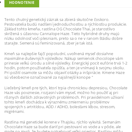
HODNOTENIE
Tento chutný genetický zázrak sa zbierá skutočne čoskoro.
Pestovatelia budú nadšení jednoduchosťou a rýchlosťou produkcie.
Základ tohto kmeňa, rastlina OG Chocolate Thai, je starostlivo
skrížená s úžasnou Cannalope Haze. Tieto hybridné druhy majú
nízku odolnosť voči plesniam, preto sa o ne v ranom štádiu dobre
starajte. Semená sú feminizovaná, zber je tak istá.
Kmeň sa najlepšie fajčí popoludní, uvoľnená myseľ dosiahne
maximálne duševných výsledkov. Nákup semienok chocolope vám
prinesie veľkú úrodu a silné výsledky. Energický pocit eufórie trvá 1-2
hodín, potom používateľa opúšťa, a ten je vnímavý k svojmu okoliu.
Pri požití osamote sa môžu objaviť otázky a inšpirácie. Kmene Haze
sú všeobecne označované za najsilnejší konope "
Liečebný kmeň pre tých, ktorí trpia chronickou depresiou, Chocolate
Haze vás povznesie, rozjasní vám myseľ, možno ho použiť aj pri
rôznych ďalších zdravotných problémoch. Pri pravidelnom užívaní
tohto kmeň dochádza k výraznému zmierneniu problémov
spojených s artritídou, ADD / ADHD, bolesťami kĺbov, stresom,
migrénami.
Rastlina má genetické korene v Thajsku, rýchlo vykvitá. Semanám
Chocolate Haze sa bude dariť pri pestovaní vo vode a v pôde, ale
majte na mysli, že budete potrebovať veľký priestor. Rastliny môžu