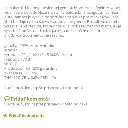
Samokvetúci fenotyp poslednej generácie. Vo svojej feminizovanej
verzii ide o odrodu Haze s čistým a euforickým mozgovým účinkom.
Auto Ramses je vysoko odporúčaná genetika pre milovníkov Haze,
ktorí hľadajú rýchlu sativu v automatickej verzii. Po kultivácii z neho
vyrastie veľká rastlina, ktorá dosahuje výšku takmer dva metre, ak je
vysadená počas najdlhších jarných dní, a môže dosiahnuť
produkciu 200 gramov na rastlinu.
genotyp 100% Auto kvitnutie
interiér
výroba +450 g / m2 (18h S 600W svetlo)
kvitnúcich 70 dní
vonkajší
Producción 50 - 200 g./rastlina
Kvetuca 60 - 65 dní
THC: 16% CBN: 0,6% CBD: -1%
Buďte prvý, kto napíše príspevok k tejto položke.
Pridať komentár
Buďte prvý, kto napíše príspevok k tejto položke.
Pridať hodnotenie