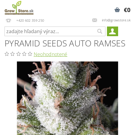
€0
info@growstore.sk
+420 602 359 250
PYRAMID SEEDS AUTO RAMSES
Neohodnotené