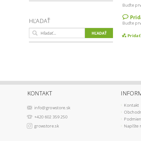
Buďte prv
Pri
HĽADAŤ
Buďte prv
Prida
KONTAKT
INFORM
Kontakt
info
@
growstore.sk
Obchodn
Vlož
+420 602 359 250
Podmien
growstore.sk
Napíšte