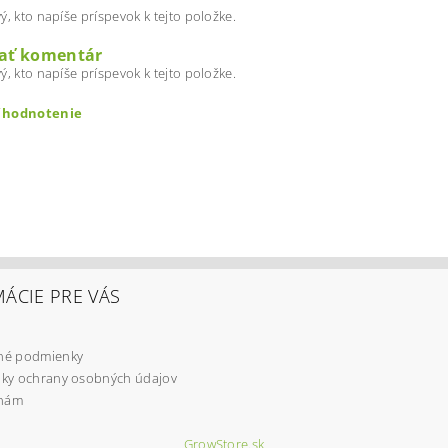
ý, kto napíše príspevok k tejto položke.
dať komentár
ý, kto napíše príspevok k tejto položke.
ť hodnotenie
ÁCIE PRE VÁS
é podmienky
ením hodnotenie súhlasíte s
podmienkami ochrany osobných úd
ky ochrany osobných údajov
 nám
GrowStore.sk