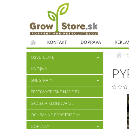
KONTAKT
DOPRAVA
REKLA
OSVETLENIE
PY
HNOJIVA
SUBSTRÁTY
PESTOVATEĽSKÉ NÁDOBY
SADBA A KLONOVANIE
OCHRANNÉ PROSTRIEDKY
DOPLNKY