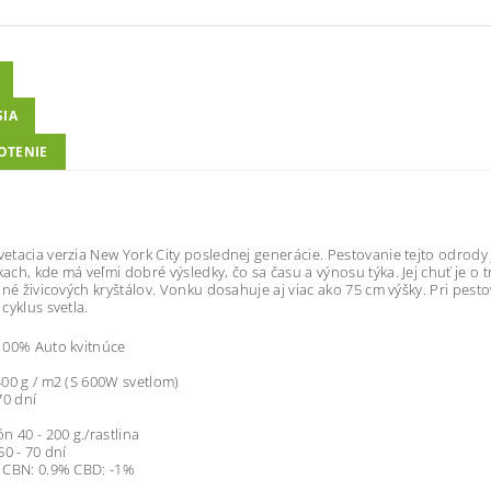
SIA
OTENIE
tacia verzia New York City poslednej generácie. Pestovanie tejto odrody 
ch, kde má veľmi dobré výsledky, čo sa času a výnosu týka. Jej chuť je o tr
lné živicových kryštálov. Vonku dosahuje aj viac ako 75 cm výšky. Pri pes
cyklus svetla.
100% Auto kvitnúce
00 g / m2 (S 600W svetlom)
70 dní
n 40 - 200 g./rastlina
50 - 70 dní
 CBN: 0.9% CBD: -1%