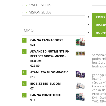
SWEET SEEDS
VISION SEEDS
POPIS
DISKU
TOP 5
HODN
CANNA CANNABOOST
€21
ADVANCED NUTRIENTS PH
Samonakve
PERFECT GROW-MICRO-
podmienka
BLOOM
husté a p
€22,80
hodinový 
ATAMI ATA BLOOMBASTIC
genotyp 
€15
interiér
výroba +4
BIOBIZZ BIO-BLOOM
kvitnúce 
€7
vonkajšie
Producció
CANNA RHIZOTONIC
Kvitnúce 
€14
THC: 15%