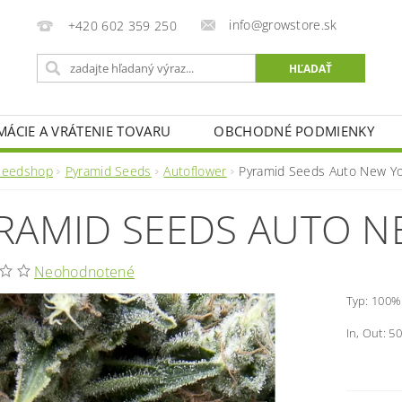
info@growstore.sk
+420 602 359 250
MÁCIE A VRÁTENIE TOVARU
OBCHODNÉ PODMIENKY
Seedshop
Pyramid Seeds
Autoflower
Pyramid Seeds Auto New Yo
RAMID SEEDS AUTO N
Neohodnotené
Typ: 100%
In, Out: 50