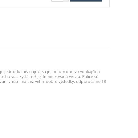
je jednoduché, najmä sa jej potom darí vo vonkajších
ochu viac kyslá než jej feminizovaná verzia. Palice sú
tovaní vnútri má tiež veľmi dobré výsledky, odporúčame 18