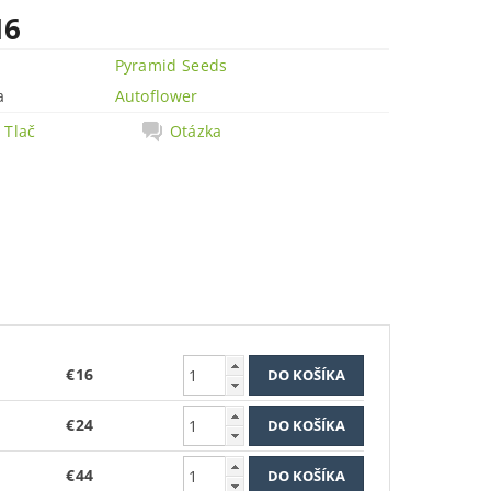
16
Pyramid Seeds
a
Autoflower
Tlač
Otázka
€16
€24
€44