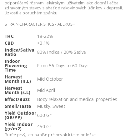
odporúčaný rôznymi lekárskymi užívateľmi ako dobrá liečba
zdravotných stavov siahať od rakovinových účinkov k depresii,
úzkosti a poruchám spánku ..
STRAIN CHARACTERISTICS - ALLKUSH
THC
18-22%
CBD
<0.1%
Indica/Sativa
80% Indica / 20% Sativa
Ratio
Indoor
Flowering
From 56 Days to 60 Days
Time
Harvest
Mid October
Month (n.L)
Harvest
Mid April
Month (s.L)
Effect/Buzz
Body relaxation and medical properties
Smell/Taste
Musky, Sweet
Yield Outdoor
600 Gr
(GR/PP)
Yield Indoor
450 Gr
(gr/m2)
Buďte prvý, kto napíše príspevok k tejto položke.