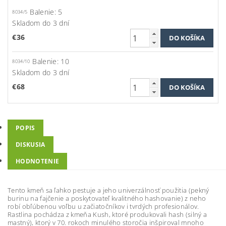
Balenie: 5
8034/5
Skladom do 3 dní
€36
Balenie: 10
8034/10
Skladom do 3 dní
€68
POPIS
DISKUSIA
HODNOTENIE
Tento kmeň sa ľahko pestuje a jeho univerzálnosť použitia (pekný
burinu na fajčenie a poskytovateľ kvalitného hashovanie) z neho
robí obľúbenou voľbu u začiatočníkov i tvrdých profesionálov.
Rastlina pochádza z kmeňa Kush, ktoré produkovali hash (silný a
mastný), ktorý v 70. rokoch minulého storočia inšpiroval mnoho