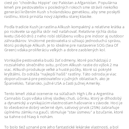
ciest po "chodníku Hippie" cez Pakistan a Afganistan. Populárna
kmeň pre pestovateľov v posledných rokoch sme strávili niekoľko
generácií krížením Kush s holandskou genetikou, aby sme poskytli
rastlinu, ktorá prináša nový zápletku starej klasike.
Podľa tradície Kush je rastlina Allkush kompaktný a relatívne krátka a
po rozkvete sa vypĺňa skôr než naťahovať. Relatívne rýchla doba
kvetu (56-60 dní) z neho robí obľúbenu voľbu pre indoor aj outdoor
záhradkárov. Vnútorné pestovatelia si užívajú jednoduchú správu,
ktorú poskytuje Allkush. Je to ideálne pre nastavenie SOG (Sea Of
Green) vďaka proliferáciu veľkých a dobre zaoblených kol.
Vonkajšie pestovatelia budú žať odmeny, ktoré pochádzajú z
rozsiahleho slnečného svitu, pričom Allkush rastie do výšok 2 ma
viac. Allkush produkuje veľké a husté púčiky, ktoré sú pokryté
kryštálmi, čo odráža "najlepší hašiš" rastliny. Táto odroda je viac
doporučovaná pre pestovateľov v južných oblastiach, ako je
Španielsko, Taliansko, južné USA a časti Južnej Ameriky.
Tento kmeň získal ocenenie na súťažiach High Life a Argentína
Cannabis Cups vďaka silnej sladkej chuti, účinku, ktorý je dlhodobý
a dynamický a vynikajúcim vlastnostiam hašovanie v závode. Hoci je
to všeobecne dobrý večerné dym, sativový prvok (25%) zabraňuje
úplnému zámku na gauči, stimuluje "stav úsmevu" a bzučanie, ktoré
sa tiahne od hlavy k nohám.
To bolo tiež uznané pre jeho fantastické lekárske vlastnosti, a bol