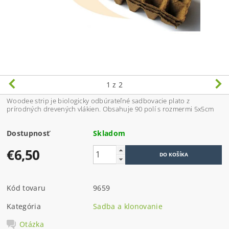
1
z 2
Woodee strip je biologicky odbúrateľné sadbovacie plato z
prírodných drevených vlákien. Obsahuje 90 polí s rozmermi 5x5cm
Dostupnosť
Skladom
€6,50
Kód tovaru
9659
Kategória
Sadba a klonovanie
Otázka