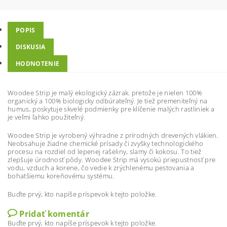
POPIS
DISKUSIA
HODNOTENIE
Woodee Strip je malý ekologický zázrak. pretože je nielen 100%
organický a 100% biologicky odbúrateľný. Je tiež premeniteľný na
humus, poskytuje skvelé podmienky pre klíčenie malých rastliniek a
je veľmi ľahko použiteľný.
Woodee Strip je vyrobený výhradne z prírodných drevených vlákien.
Neobsahuje žiadne chemické prísady či zvyšky technologického
procesu na rozdiel od lepenej rašeliny, slamy či kokosu. To tiež
zlepšuje úrodnosť pôdy. Woodee Strip má vysokú priepustnosť pre
vodu, vzduch a korene, čo vedie k zrýchlenému pestovania a
bohatšiemu koreňovému systému.
Buďte prvý, kto napíše príspevok k tejto položke.
Pridať komentár
Buďte prvý, kto napíše príspevok k tejto položke.