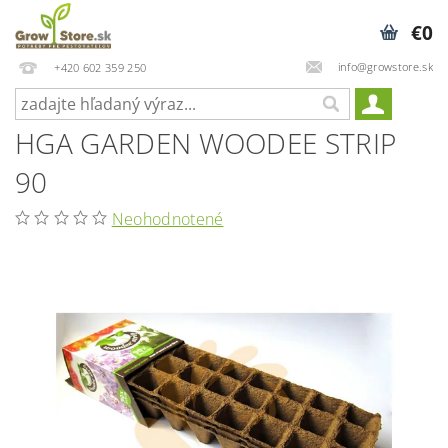
€0
info@growstore.sk
+420 602 359 250
HGA GARDEN WOODEE STRIP
90
Neohodnotené