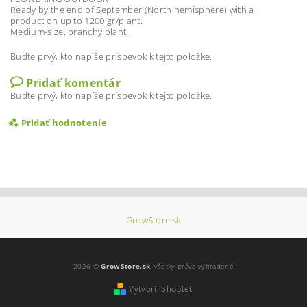
Ready by the end of September (North hemisphere) with a
production up to 1200 gr/plant.
Medium-size, branchy plant.
Buďte prvý, kto napíše príspevok k tejto položke.
Pridať komentár
Buďte prvý, kto napíše príspevok k tejto položke.
Pridať hodnotenie
GrowStore.sk
2026 ©
GrowStore.sk
, všetky práva vyhradené
Vytvoril Shoptet