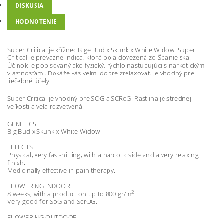
DISKUSIA
HODNOTENIE
Super Critical je křížnec Bige Bud x Skunk x White Widow. Super
Critical je prevažne Indica, ktorá bola dovezená zo Španielska.
Účinok je popisovaný ako fyzický, rýchlo nastupujúci s narkotickými
vlastnosťami. Dokáže vás veľmi dobre zrelaxovať. Je vhodný pre
liečebné účely.
Super Critical je vhodný pre SOG a SCRoG. Rastlina je strednej
veľkosti a veľa rozvetvená.
GENETICS
Big Bud x Skunk x White Widow
EFFECTS
Physical, very fast-hitting, with a narcotic side and a very relaxing
finish.
Medicinally effective in pain therapy.
FLOWERING INDOOR
2
8 weeks, with a production up to 800 gr/m
.
Very good for SoG and ScrOG.
FLOWERING OUTDOOR