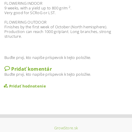
FLOWERING INDOOR
2
9 weeks, with a yield up to 800 gr/m
.
Very good for SCRoG or LST.
FLOWERING OUTDOOR
Finishes by the first week of October (North hemisphere).
Production can reach 1000 gr/plant. Long branches, strong
structure.
Buďte prvý, kto napíše príspevok k tejto položke.
Pridať komentár
Buďte prvý, kto napíše príspevok k tejto položke.
Pridať hodnotenie
GrowStore.sk