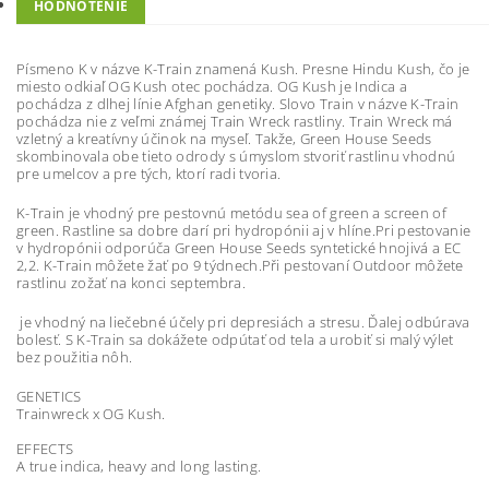
HODNOTENIE
Písmeno K v názve K-Train znamená Kush. Presne Hindu Kush, čo je
miesto odkiaľ OG Kush otec pochádza. OG Kush je Indica a
pochádza z dlhej línie Afghan genetiky. Slovo Train v názve K-Train
pochádza nie z veľmi známej Train Wreck rastliny. Train Wreck má
vzletný a kreatívny účinok na myseľ. Takže, Green House Seeds
skombinovala obe tieto odrody s úmyslom stvoriť rastlinu vhodnú
pre umelcov a pre tých, ktorí radi tvoria.
K-Train je vhodný pre pestovnú metódu sea of ​​green a screen of
green. Rastline sa dobre darí pri hydropónii aj v hlíne.Pri pestovanie
v hydropónii odporúča Green House Seeds syntetické hnojivá a EC
2,2. K-Train môžete žať po 9 týdnech.Při pestovaní Outdoor môžete
rastlinu zožať na konci septembra.
je vhodný na liečebné účely pri depresiách a stresu. Ďalej odbúrava
bolesť. S K-Train sa dokážete odpútať od tela a urobiť si malý výlet
bez použitia nôh.
GENETICS
Trainwreck x OG Kush.
EFFECTS
A true indica, heavy and long lasting.