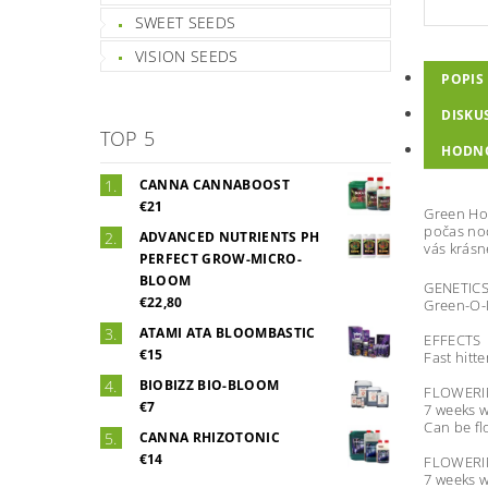
SWEET SEEDS
VISION SEEDS
POPIS
DISKU
TOP 5
HODN
CANNA CANNABOOST
€21
Green Hou
počas noc
ADVANCED NUTRIENTS PH
vás krásn
PERFECT GROW-MICRO-
BLOOM
GENETIC
€22,80
Green-O-M
ATAMI ATA BLOOMBASTIC
EFFECTS
€15
Fast hitte
BIOBIZZ BIO-BLOOM
FLOWERI
€7
7 weeks w
Can be fl
CANNA RHIZOTONIC
€14
FLOWER
7 weeks w