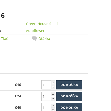
16
Green House Seed
a
Autoflower
Tlač
Otázka
€16
€24
€40