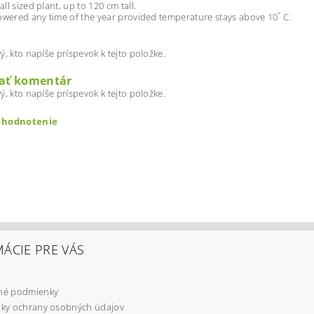
ll sized plant, up to 120 cm tall.
°
owered any time of the year provided temperature stays above 10
C.
ý, kto napíše príspevok k tejto položke.
dať komentár
ý, kto napíše príspevok k tejto položke.
ť hodnotenie
ÁCIE PRE VÁS
é podmienky
ením hodnotenie súhlasíte s
podmienkami ochrany osobných úd
ky ochrany osobných údajov