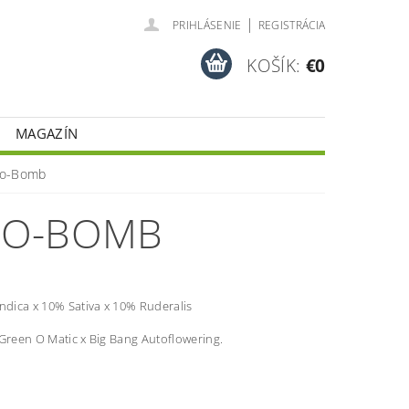
|
PRIHLÁSENIE
REGISTRÁCIA
KOŠÍK:
€0
MAGAZÍN
to-Bomb
TO-BOMB
ndica x 10% Sativa x
10% Ruderalis
Green O Matic x Big Bang Autoflowering.