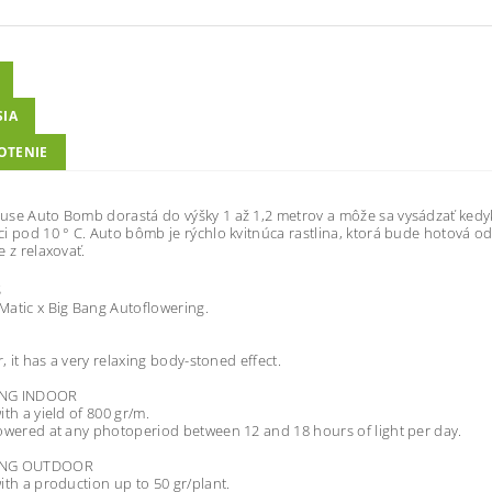
SIA
OTENIE
se Auto Bomb dorastá do výšky 1 až 1,2 metrov a môže sa vysádzať kedyk
i pod 10 ° C. Auto bômb je rýchlo kvitnúca rastlina, ktorá bude hotová o
e z relaxovať.
S
atic x Big Bang Autoflowering.
r, it has a very relaxing body-stoned effect.
NG INDOOR
ith a yield of 800 gr/m.
owered at any photoperiod between 12 and 18 hours of light per day.
ING OUTDOOR
ith a production up to 50 gr/plant.