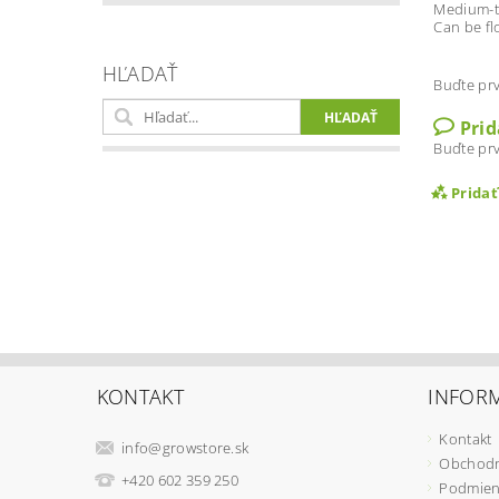
Medium-ta
Can be fl
HĽADAŤ
Buďte prv
Pri
Buďte prv
Prida
KONTAKT
INFORM
Kontakt
info
@
growstore.sk
Obchodn
Vlož
+420 602 359 250
Podmien