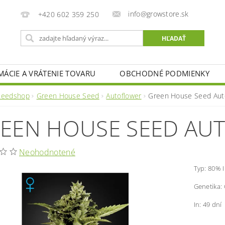
info@growstore.sk
+420 602 359 250
MÁCIE A VRÁTENIE TOVARU
OBCHODNÉ PODMIENKY
Seedshop
Green House Seed
Autoflower
Green House Seed Au
EEN HOUSE SEED AU
Neohodnotené
Typ: 80% I
Genetika:
In: 49 dní