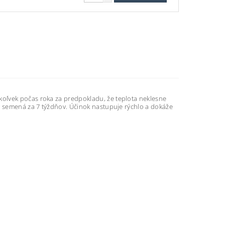
oľvek počas roka za predpokladu, že teplota neklesne
d semená za 7 týždňov. Účinok nastupuje rýchlo a dokáže