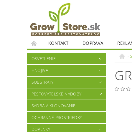
KONTAKT
DOPRAVA
REKLA
OSVETLENIE
GR
HNOJIVA
SUBSTRÁTY
PESTOVATEĽSKÉ NÁDOBY
SADBA A KLONOVANIE
OCHRANNÉ PROSTRIEDKY
DOPLNKY