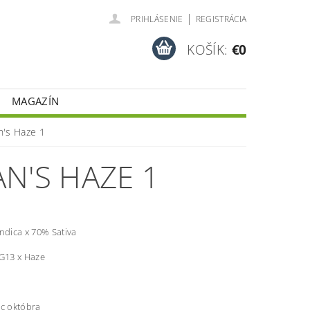
|
PRIHLÁSENIE
REGISTRÁCIA
KOŠÍK:
€0
MAGAZÍN
n's Haze 1
N'S HAZE 1
ndica x 70% Sativa
 G13 x Haze
ec októbra