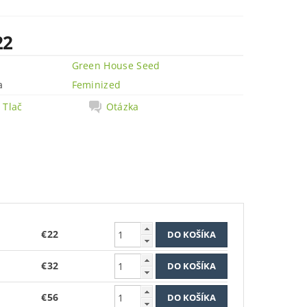
22
Green House Seed
a
Feminized
Tlač
Otázka
€22
€32
€56