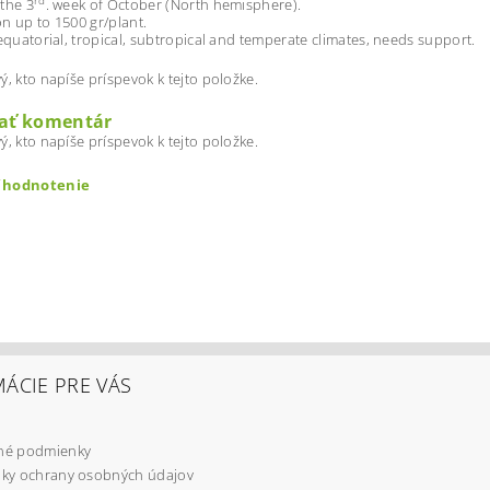
rd
the 3
. week of October (North hemisphere).
n up to 1500 gr/plant.
 equatorial, tropical, subtropical and temperate climates, needs support.
ý, kto napíše príspevok k tejto položke.
dať komentár
ý, kto napíše príspevok k tejto položke.
ť hodnotenie
ÁCIE PRE VÁS
é podmienky
ením hodnotenie súhlasíte s
podmienkami ochrany osobných úd
ky ochrany osobných údajov