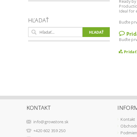
Ready by 
Productio
Ideal for
HĽADAŤ
Buďte prv
Pri
Buďte prv
Prida
KONTAKT
INFORM
Kontakt
info
@
growstore.sk
Obchodn
Vlož
+420 602 359 250
Podmien