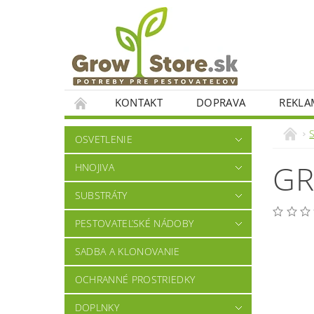
KONTAKT
DOPRAVA
REKLA
OSVETLENIE
GR
HNOJIVA
SUBSTRÁTY
PESTOVATEĽSKÉ NÁDOBY
SADBA A KLONOVANIE
OCHRANNÉ PROSTRIEDKY
DOPLNKY