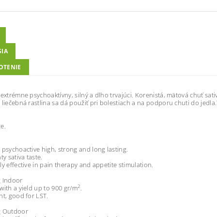
SIA
OTENIE
 extrémne psychoaktívny, silný a dlho trvajúci. Korenistá, mätová chuť sa
 liečebná rastlina sa dá použiť pri bolestiach a na podporu chuti do jedla.
e.
 psychoactive high, strong and long lasting.
ty sativa taste.
ly effective in pain therapy and appetite stimulation.
g Indoor
2
with a yield up to 900 gr/m
.
nt, good for LST.
g Outdoor