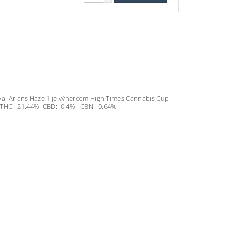
tiva. Arjans Haze 1 je výhercom High Times Cannabis Cup
THC:
21.44%
CBD:
0.4%
CBN:
0.64%