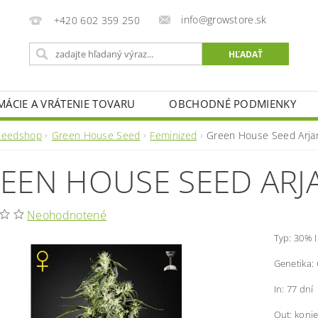
info@growstore.sk
+420 602 359 250
MÁCIE A VRÁTENIE TOVARU
OBCHODNÉ PODMIENKY
Seedshop
Green House Seed
Feminized
Green House Seed Arja
EEN HOUSE SEED ARJA
Neohodnotené
Typ: 30% I
Genetika:
In: 77 dní
Out: koni