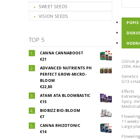
SWEET SEEDS
VISION SEEDS
POPIS
DISKU
TOP 5
HODN
CANNA CANNABOOST
€21
Účinok je
2004. Ako
ADVANCED NUTRIENTS PH
PERFECT GROW-MICRO-
Genetics
BLOOM
G13 x Haz
€22,80
Effects
ATAMI ATA BLOOMBASTIC
Extremely
Spicy, min
€15
Medicinal
BIOBIZZ BIO-BLOOM
Flowerin
€7
11 weeks 
CANNA RHIZOTONIC
Large pla
€14
Flowerin