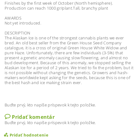
Finishes by the first week of October (North hemisphere).
Production can reach 1000 gr/plant.Tall, branchy plant
AWARDS
Not yet introduced.
DESCRIPTION
The Alaskan Ice is one of the strongest cannabis plants we ever
bred. An old best seller from the Green House Seed Company
catalogue, it is a cross of original Green House White Widow and
pure Haze. Unfortunately, there are few individuals (3-5%) that
present a genetic anomaly causing slow flowering, and almost no
bud development. Because of this anomaly, we stopped selling the
Alaskan Ice for a period of 2 years. We tried to fix the problem, but it
is not possible without changing the genetics. Growers and hash-
makers worldwide kept asking for the seeds, because this is one of
the best hash and ice making strain ever.
Buďte prvý, kto napíše príspevok k tejto položke.
Pridať komentár
Buďte prvý, kto napíše príspevok k tejto položke.
Pridať hodnotenie