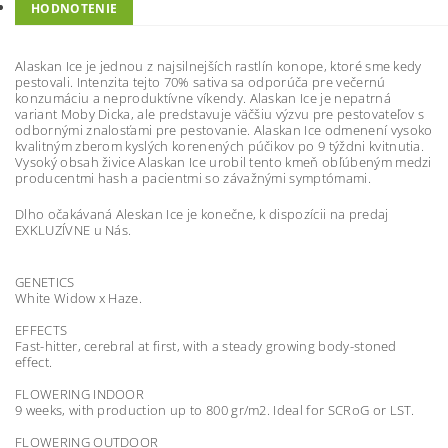
HODNOTENIE
Alaskan Ice je jednou z najsilnejších rastlín konope, ktoré sme kedy
pestovali. Intenzita tejto 70% sativa sa odporúča pre večernú
konzumáciu a neproduktívne víkendy. Alaskan Ice je nepatrná
variant Moby Dicka, ale predstavuje väčšiu výzvu pre pestovateľov s
odbornými znalosťami pre pestovanie. Alaskan Ice odmenení vysoko
kvalitným zberom kyslých korenených púčikov po 9 týždni kvitnutia.
Vysoký obsah živice Alaskan Ice urobil tento kmeň obľúbeným medzi
producentmi hash a pacientmi so závažnými symptómami.
Dlho očakávaná Aleskan Ice je konečne, k dispozícii na predaj
EXKLUZÍVNE u Nás.
GENETICS
White Widow x Haze.
EFFECTS
Fast-hitter, cerebral at first, with a steady growing body-stoned
effect.
FLOWERING INDOOR
9 weeks, with production up to 800 gr/m2. Ideal for SCRoG or LST.
FLOWERING OUTDOOR