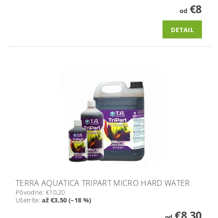
€8
od
DETAIL
TERRA AQUATICA TRIPART MICRO HARD WATER
Pôvodne:
€10,20
Ušetríte
:
až €3,50 (–18 %)
€8,30
od