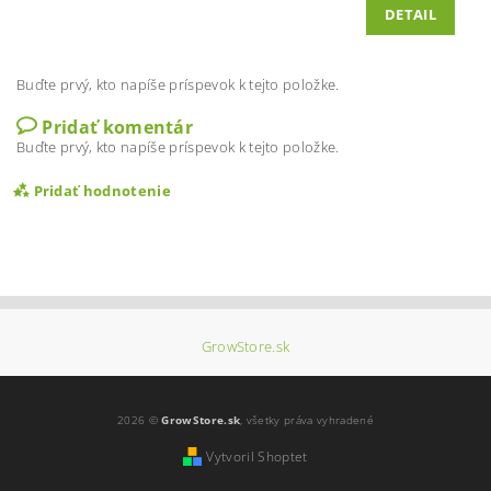
DETAIL
Buďte prvý, kto napíše príspevok k tejto položke.
Pridať komentár
Buďte prvý, kto napíše príspevok k tejto položke.
Pridať hodnotenie
GrowStore.sk
2026 ©
GrowStore.sk
, všetky práva vyhradené
Vytvoril Shoptet