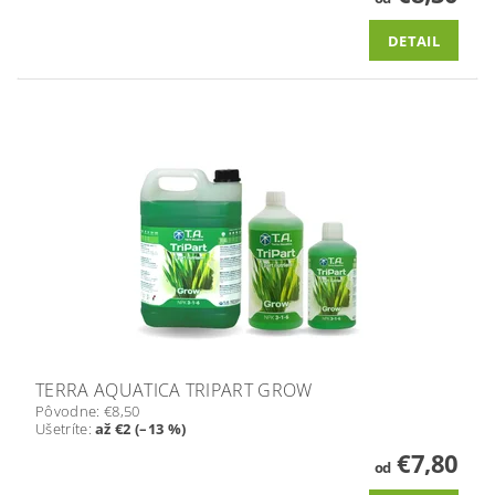
DETAIL
TERRA AQUATICA TRIPART GROW
Pôvodne:
€8,50
Ušetríte
:
až €2 (–13 %)
€7,80
od