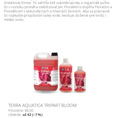
chelátovej forme. To zahŕňa tiež submikroprvky a organické pufre,
čo v roztoku pomáha stabilizovať pH. FloraMicro dopĺňa FloraGro a
FloraBloom v sekundárnych a hlavných živinách. Aby sa prípravok
čo najlepšie prispôsobil vašej vode, existuje zloženie pre tvrdú i
mäkkú vodu.
TERRA AQUATICA TRIPART BLOOM
Pôvodne:
€8,50
Ušetríte
:
až €2 (–7 %)