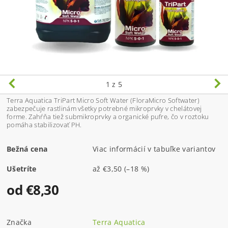
1
z 5
Terra Aquatica TriPart Micro Soft Water (FloraMicro Softwater)
zabezpečuje rastlinám všetky potrebné mikroprvky v chelátovej
forme. Zahŕňa tiež submikroprvky a organické pufre, čo v roztoku
pomáha stabilizovať PH.
Bežná cena
Viac informácií v tabuľke variantov
Ušetríte
až
€3,50
(–18 %)
od €8,30
Značka
Terra Aquatica