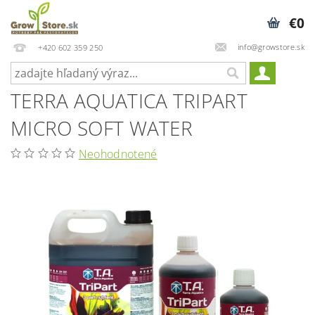
€0
info@growstore.sk
+420 602 359 250
TERRA AQUATICA TRIPART
MICRO SOFT WATER
Neohodnotené