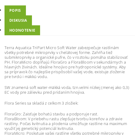
POPIS
DISKUSIA
HODNOTENIE
Terra Aquatica TriPart Micro Soft Water zabezpečuje rastlinám
všetky potrebné mikroprvky v chelátovej forme. Zahŕňa tiež
submikroprvky a organické pufre, čo v roztoku pomáha stabilizovať
PH. FloraMicro dopĺňajú FloraGro a FloraBloom v sekundárnych a
hlavných živinách. Ideálne hnojivo pre hydroponické systémy. Aby
sa prípravok čo najlepšie prispôsobil vašej vode, existuje zloženie
pre tvrdú i mäkkú vodu.
SW znamená soft water-mäkká voda, tzn.velmi nízkej (menej ako 0,3)
EC vody pre zálievku pred pridaním hnojiva.
Flora Series sa skladá z celkom 3 zložiek:
FloraGro: Zaisťuje bohatú stavbu a podporuje rast.
FloraBloom: V priebehu rastu zlepšuje tvorbu koreňov a zdravie
rastliny. Počas kvitnutia a plodenia umožňuje rastline na maximum
využiť jej genetický potenciál kvitnutia.
FloraMicro: Poskytuje vašej rastline všetky potrebné mikroprvky v