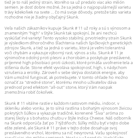
tiež je to náš jediný strain, ktorého sa už predalo viac ako milión
semien. Je dosť dobre možné, že sa jedná o najpopulárnejší varietu
trávy kdekoľvek na svete ... čo má svoje dôvody, pretože táto varieta
rozhodne nie je žiadny obyčajný Skunk.
Veľa našich zákazníkov kupuje Skunk # 11 už roky a sú s výnosom a
znamenitým "high" v štýle Skunk tak spokojní, že ani nechcú
vyskúšať iné variety! Tento vysoko stabilný, prvotriedny strain Skunk
je výsledkom dlhoročného šľachtenia našich špičkových genetických
zdrojov Skunk, a tiež sa jedná o varietu, ktorá je veľmi tolerantná
voči chybám a vykazuje výborný rast, výnos a silu. Skunk # 11 je
výnimočne odolný proti plesni a chorobám a poskytuje preslávené,
príjemné high pôsobiaci proti úzkosti, ktoré prináša uvoľnenie tela a
stíšenia duše. Stone efekt vyvoláva spokojnosť, high, s nádychom
vzrušenia a erotiky. Zároveň v sebe skrýva dostatok energie, aby
Vám umožnil fungovať, ak potrebujete. V tomto ohľade ho možno
označiť za "stredné stone", ktorému mnoho užívateľov dáva
prednosť pred efektom "all-out" stone, ktorý Vám naopak
znemožnia robiť čokoľvek.
Skunk # 11 vitálne rastie v každom rastovom médiu, indoor, v
skleníku alebo vonku. Je to silná rastlina s bohatým výnosom živicou
pokrytých šúľkov a vykazuje tradičné, korenené "Šiva" aróma zo
starej školy a s bohatou chuťou v štýle Indica Cheese. Náš odborník
na Skunk odporúča žať po 7 týždňoch; šúľky môžu byť v tejto dobe
ešte zelené, ale Skunk # 11 práve v tejto dobe dosahuje svoj
presláveného vrchol, ktorému sa nič nevyrovná. Vašu spokojnosť
zaručí viac ako milión semienok, ktorá sa už predala. Vyskúšajte