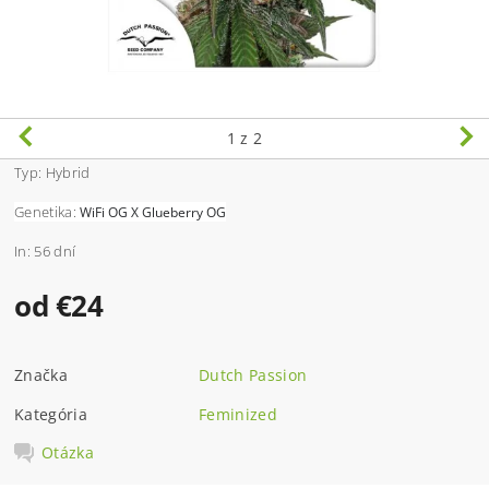
1
z 2
Typ: Hybrid
Genetika:
WiFi OG X Glueberry OG
In: 56 dní
od €24
Značka
Dutch Passion
Kategória
Feminized
Otázka