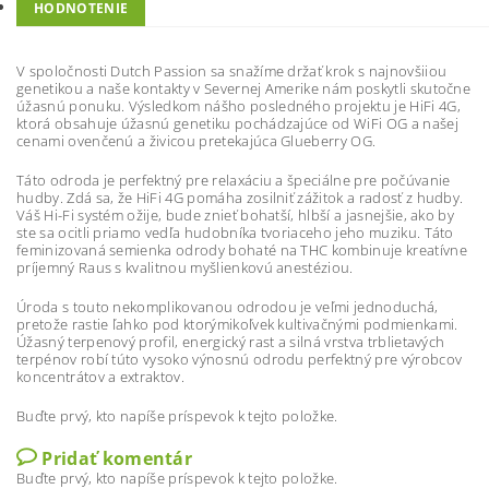
HODNOTENIE
V spoločnosti Dutch Passion sa snažíme držať krok s najnovšiiou
genetikou a naše kontakty v Severnej Amerike nám poskytli skutočne
úžasnú ponuku. Výsledkom nášho posledného projektu je HiFi 4G,
ktorá obsahuje úžasnú genetiku pochádzajúce od WiFi OG a našej
cenami ovenčenú a živicou pretekajúca Glueberry OG.
Táto odroda je perfektný pre relaxáciu a špeciálne pre počúvanie
hudby. Zdá sa, že HiFi 4G pomáha zosilniť zážitok a radosť z hudby.
Váš Hi-Fi systém ožije, bude znieť bohatší, hlbší a jasnejšie, ako by
ste sa ocitli priamo vedľa hudobníka tvoriaceho jeho muziku. Táto
feminizovaná semienka odrody bohaté na THC kombinuje kreatívne
príjemný Raus s kvalitnou myšlienkovú anestéziou.
Úroda s touto nekomplikovanou odrodou je veľmi jednoduchá,
pretože rastie ľahko pod ktorýmikoľvek kultivačnými podmienkami.
Úžasný terpenový profil, energický rast a silná vrstva trblietavých
terpénov robí túto vysoko výnosnú odrodu perfektný pre výrobcov
koncentrátov a extraktov.
Buďte prvý, kto napíše príspevok k tejto položke.
Pridať komentár
Buďte prvý, kto napíše príspevok k tejto položke.