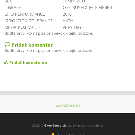
SEX
FEMINIZED
LINEAGE
O.G. KUSH X JACK HERER
BHO PERFORMANCE
20%
IRRIGATION TOLERANCE
HIGH
MEDICINAL VALUE
VERY HIGH
Buďte prvý, kto napíše príspevok k tejto položke.
Pridať komentár
Buďte prvý, kto napíše príspevok k tejto položke.
Pridať hodnotenie
GrowStore.sk
2026 ©
GrowStore.sk
, všetky práva vyhradené