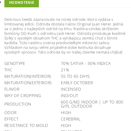
HODNOTENIE
Delicious Seeds zapracovala na novej odrode, ktorú vydáva v
limitovanej edícii. Odroda dostala názov Original Juan Herer. Jedná
sa o jednu z najlepších odrôd na trhu. Rastlina vznikla skrížením
famózny OG Kush s odrodou Jack Herer. Odroda produkuje kvalitné
šúľky s vysokým obsahom THC a vynikajúcu zemitú chuť s tónmi
kadidla. Túto rastlinu ocenia predovšetkým milovníci sativa.
Vzhľadom na svoju veľmi prijateľné dobe kvitnutia dosahuje
vysokých výnosov. Táto odroda by vo Vašej zbierke nemala chýbať.
GENOTYPE
70% SATIVA - 30% INDICA
THC
21%
MATURATION(INTERIOR)
55 TO 65 DAYS
MATURATION(EXTERIOR)
EARLY OCTOBER
FLAVOR
INCENSED
WAY OF CROPPING
IND/OUT
600 G/M2 INDOOR | UP TO 800
PRODUCTION
G/PL OUTDOOR
ODOR
HIGH
EFFECT
CEREBRAL
RESISTANCE TO MOLD
HIGH