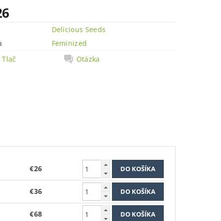
26
Delicious Seeds
a
Feminized
Tlač
Otázka
€26
€36
€68