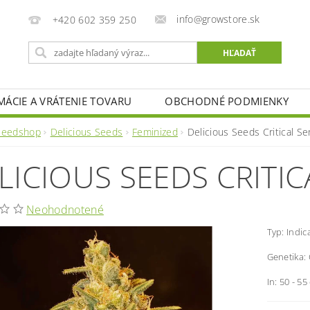
info@growstore.sk
+420 602 359 250
MÁCIE A VRÁTENIE TOVARU
OBCHODNÉ PODMIENKY
Seedshop
Delicious Seeds
Feminized
Delicious Seeds Critical Se
LICIOUS SEEDS CRITIC
Neohodnotené
Typ: Indic
Genetika: 
In: 50 - 55