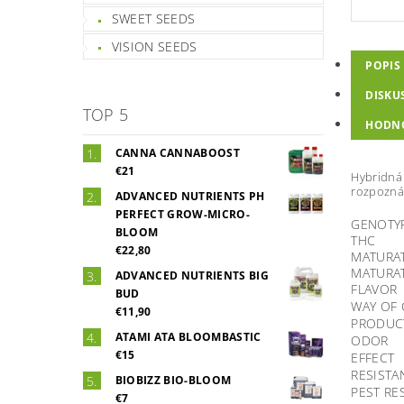
SWEET SEEDS
VISION SEEDS
POPIS
DISKU
TOP 5
HODN
CANNA CANNABOOST
€21
Hybridná 
rozpoznám
ADVANCED NUTRIENTS PH
PERFECT GROW-MICRO-
GENOTY
BLOOM
THC
€22,80
MATURAT
MATURAT
ADVANCED NUTRIENTS BIG
FLAVOR
BUD
WAY OF
€11,90
PRODUC
ATAMI ATA BLOOMBASTIC
ODOR
€15
EFFECT
RESISTA
BIOBIZZ BIO-BLOOM
PEST RE
€7