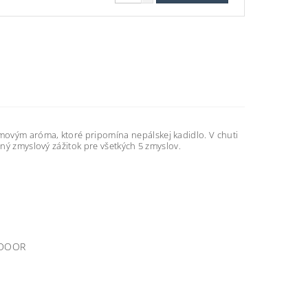
movým aróma, ktoré pripomína nepálskej kadidlo. V chuti
sný zmyslový zážitok pre všetkých 5 zmyslov.
TDOOR