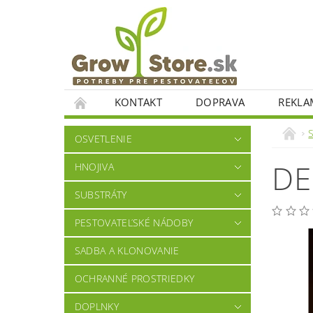
KONTAKT
DOPRAVA
REKLA
OSVETLENIE
DE
HNOJIVA
SUBSTRÁTY
PESTOVATEĽSKÉ NÁDOBY
SADBA A KLONOVANIE
OCHRANNÉ PROSTRIEDKY
DOPLNKY