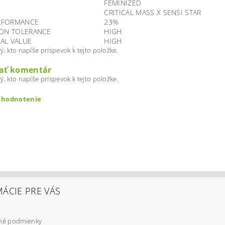
FEMINIZED
CRITICAL MASS X SENSI STAR
RFORMANCE
23%
ION TOLERANCE
HIGH
AL VALUE
HIGH
ý, kto napíše príspevok k tejto položke.
dať komentár
ý, kto napíše príspevok k tejto položke.
ť hodnotenie
ÁCIE PRE VÁS
é podmienky