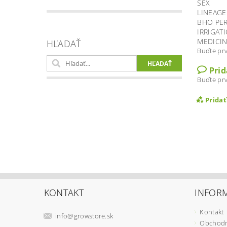
SEX
LINEAGE
BHO PE
IRRIGAT
MEDICIN
HĽADAŤ
Buďte prv
Pri
Buďte prv
Prida
KONTAKT
INFORM
Kontakt
info
@
growstore.sk
Obchodn