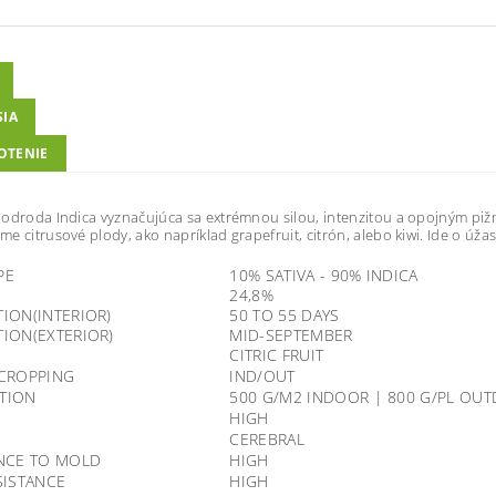
SIA
OTENIE
odroda Indica vyznačujúca sa extrémnou silou, intenzitou a opojným piž
e citrusové plody, ako napríklad grapefruit, citrón, alebo kiwi. Ide o úža
PE
10% SATIVA - 90% INDICA
24,8%
ION(INTERIOR)
50 TO 55 DAYS
ION(EXTERIOR)
MID-SEPTEMBER
CITRIC FRUIT
 CROPPING
IND/OUT
TION
500 G/M2 INDOOR | 800 G/PL OU
HIGH
CEREBRAL
NCE TO MOLD
HIGH
SISTANCE
HIGH