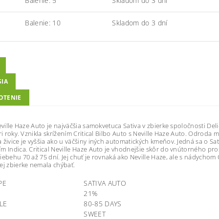
Balenie: 5
Skladom do 3 dní
Balenie: 10
Skladom do 3 dní
SIA
OTENIE
Neville Haze Auto je najväčšia samokvetuca Sativa v zbierke spoločnosti Del
tri roky. Vznikla skrížením Critical Bilbo Auto s Neville Haze Auto. Odroda
 živice je vyššia ako u väčšiny iných automatických kmeňov. Jedná sa o 
m Indica. Critical Neville Haze Auto je vhodnejšie skôr do vnútorného pros
iebehu 70 až 75 dní. Jej chuť je rovnaká ako Neville Haze, ale s nádychom C
ej zbierke nemala chýbať.
PE
SATIVA AUTO
21%
LE
80-85 DAYS
SWEET