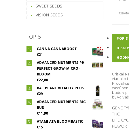
7230/5
SWEET SEEDS
7230/10
VISION SEEDS
TOP 5
POPIS
DISKU
CANNA CANNABOOST
€21
HODN
ADVANCED NUTRIENTS PH
PERFECT GROW-MICRO-
Critical 
BLOOM
viac ako 
€22,80
Produkcia
zastúpení
BAC PLANT VITALITY PLUS
bude v pr
€29
by vo Vaš
ADVANCED NUTRIENTS BIG
BUD
GENOTY
€11,90
THC
LIFE CYC
ATAMI ATA BLOOMBASTIC
FLAVOR
€15