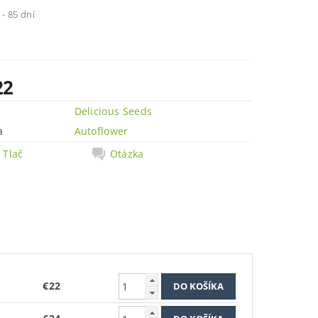
 - 85 dní
22
Delicious Seeds
a
Autoflower
Tlač
Otázka
€22