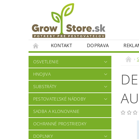
KONTAKT
DOPRAVA
REKLA
OSVETLENIE
DE
HNOJIVA
SUBSTRÁTY
AU
PESTOVATEĽSKÉ NÁDOBY
SADBA A KLONOVANIE
OCHRANNÉ PROSTRIEDKY
DOPLNKY