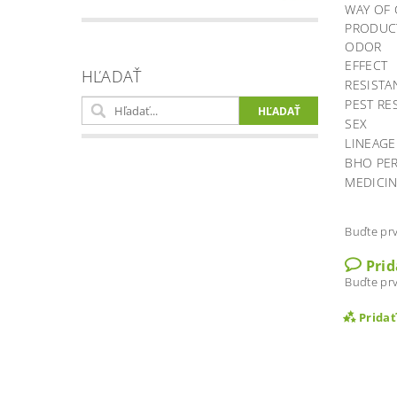
WAY OF
PRODUC
ODOR
EFFECT
HĽADAŤ
RESISTA
PEST RE
SEX
LINEAGE
BHO PE
MEDICIN
Buďte prv
Pri
Buďte prv
Prida