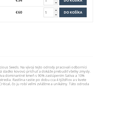
€34
€60
icious Seeds. Na vývoji tejto odrody pracovali odborníci
 má sladko kovovú príchuť a dokáže prebudiť všetky zmysly.
Sativa dominantné kmeň s 90% zastúpením Sativa a 10%
tredia. Rastlina rastie po dobu cca 4 týždňov a v kvete
ritical, čo ju robí veľmi zvláštne a unikátny. Táto odroda