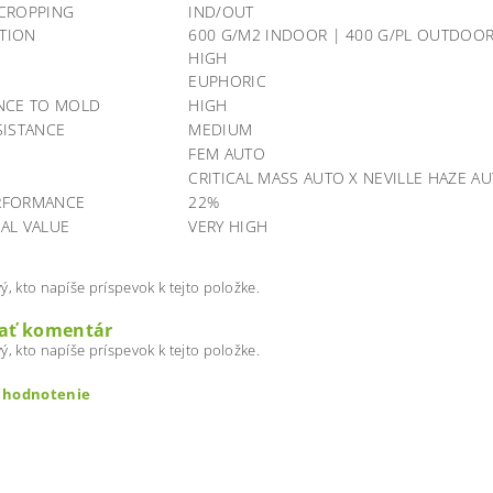
 CROPPING
IND/OUT
TION
600 G/M2 INDOOR | 400 G/PL OUTDOO
HIGH
EUPHORIC
NCE TO MOLD
HIGH
SISTANCE
MEDIUM
FEM AUTO
CRITICAL MASS AUTO X NEVILLE HAZE A
RFORMANCE
22%
AL VALUE
VERY HIGH
ý, kto napíše príspevok k tejto položke.
dať komentár
ý, kto napíše príspevok k tejto položke.
ť hodnotenie