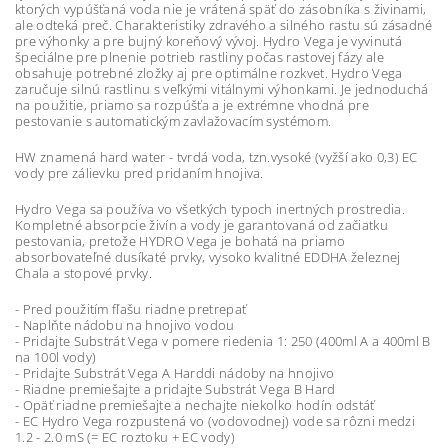
ktorých vypúšťaná voda nie je vrátená späť do zásobníka s živinami,
ale odteká preč. Charakteristiky zdravého a silného rastu sú zásadné
pre výhonky a pre bujný koreňový vývoj. Hydro Vega je vyvinutá
špeciálne pre plnenie potrieb rastliny počas rastovej fázy ale
obsahuje potrebné zložky aj pre optimálne rozkvet. Hydro Vega
zaručuje silnú rastlinu s veľkými vitálnymi výhonkami. Je jednoduchá
na použitie, priamo sa rozpúšťa a je extrémne vhodná pre
pestovanie s automatickým zavlažovacím systémom.
HW znamená hard water - tvrdá voda, tzn.vysoké (vyžší ako 0,3) EC
vody pre zálievku pred pridaním hnojiva.
Hydro Vega sa používa vo všetkých typoch inertných prostredia.
Kompletné absorpcie živín a vody je garantovaná od začiatku
pestovania, pretože HYDRO Vega je bohatá na priamo
absorbovateľné dusíkaté prvky, vysoko kvalitné EDDHA železnej
Chala a stopové prvky.
- Pred použitím fľašu riadne pretrepať
- Naplňte nádobu na hnojivo vodou
- Pridajte Substrát Vega v pomere riedenia 1: 250 (400ml A a 400ml B
na 100l vody)
- Pridajte Substrát Vega A Harddi nádoby na hnojivo
- Riadne premiešajte a pridajte Substrát Vega B Hard
- Opäť riadne premiešajte a nechajte niekolko hodín odstáť
- EC Hydro Vega rozpustená vo (vodovodnej) vode sa rôzni medzi
1.2 - 2.0 mS (= EC roztoku + EC vody)