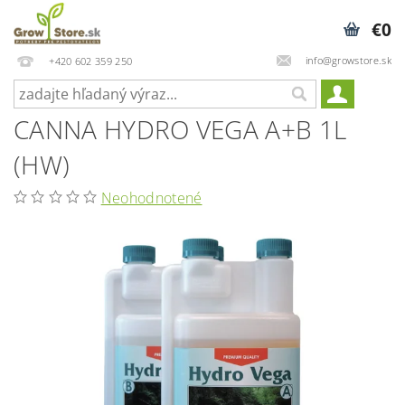
€0
info@growstore.sk
+420 602 359 250
CANNA HYDRO VEGA A+B 1L
(HW)
Neohodnotené