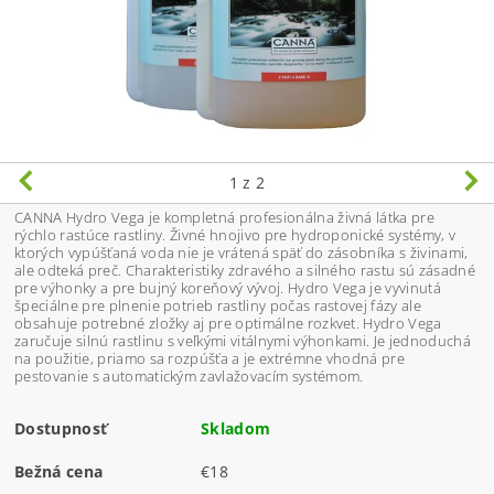
1
z 2
CANNA Hydro Vega je kompletná profesionálna živná látka pre
rýchlo rastúce rastliny. Živné hnojivo pre hydroponické systémy, v
ktorých vypúšťaná voda nie je vrátená späť do zásobníka s živinami,
ale odteká preč. Charakteristiky zdravého a silného rastu sú zásadné
pre výhonky a pre bujný koreňový vývoj. Hydro Vega je vyvinutá
špeciálne pre plnenie potrieb rastliny počas rastovej fázy ale
obsahuje potrebné zložky aj pre optimálne rozkvet. Hydro Vega
zaručuje silnú rastlinu s veľkými vitálnymi výhonkami. Je jednoduchá
na použitie, priamo sa rozpúšťa a je extrémne vhodná pre
pestovanie s automatickým zavlažovacím systémom.
Dostupnosť
Skladom
Bežná cena
€18