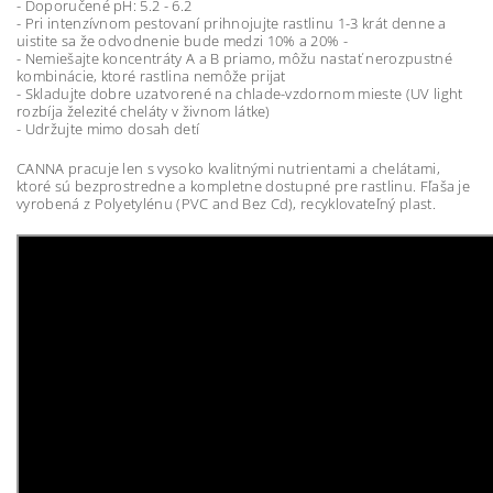
- Doporučené pH: 5.2 - 6.2
- Pri intenzívnom pestovaní prihnojujte rastlinu 1-3 krát denne a
uistite sa že odvodnenie bude medzi 10% a 20% -
- Nemiešajte koncentráty A a B priamo, môžu nastať nerozpustné
kombinácie, ktoré rastlina nemôže prijat
- Skladujte dobre uzatvorené na chlade-vzdornom mieste (UV light
rozbíja železité cheláty v živnom látke)
- Udržujte mimo dosah detí
CANNA pracuje len s vysoko kvalitnými nutrientami a chelátami,
ktoré sú bezprostredne a kompletne dostupné pre rastlinu. Fľaša je
vyrobená z Polyetylénu (PVC and Bez Cd), recyklovateľný plast.