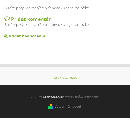
Buďte prvý, kto napíše príspevok k tejto položke.
Pridať komentár
Buďte prvý, kto napíše príspevok k tejto položke.
Pridať hodnotenie
GrowStore.sk
2026 ©
GrowStore.sk
, všetky práva vyhradené
Vytvoril Shoptet
Vložením hodnotenie súhlasíte s
podmienkami
ochrany osobných údajov