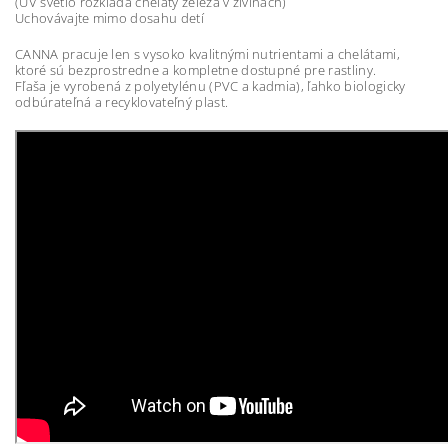
(UV svetlo rozkladá cheláty železa v živinách)
Uchovávajte mimo dosahu detí
CANNA pracuje len s vysoko kvalitnými nutrientami a chelátami,
ktoré sú bezprostredne a kompletne dostupné pre rastliny.
Fľaša je vyrobená z polyetylénu (PVC a kadmia), ľahko biologicky
odbúrateľná a recyklovateľný plast.