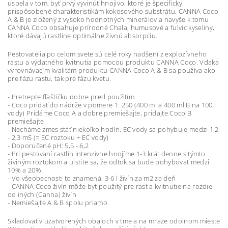
uspela v tom, byť prvý vyvinúť hnojivo, ktoré je špecificky
prispôsobené charakteristikám kokosového substrátu. CANNA Coco
A & B je zložený z vysoko hodnotných minerálov a navyše k tomu
CANNA Coco obsahuje prírodné Chala, humusové a fulvic kyseliny,
ktoré dávajú rastline optimálne živnú absorpciu.
Pestovatelia po celom svete sú celé roky nadšení z explozívneho
rastu a výdatného kvitnutia pomocou produktu CANNA Coco. Vďaka
vyrovnávacím kvalitám produktu CANNA Coco A & B sa používa ako
pre fázu rastu, tak pre fázu kvetu.
- Pretrepte fľaštičku dobre pred použitím
- Coco pridať do nádrže v pomere 1: 250 (400 ml a 400 ml B na 100 l
vody) Pridáme Coco A a dobre premiešajte, pridajte Coco B
premiešajte
- Necháme zmes stáť niekoľko hodín. EC vody sa pohybuje medzi 1,2
- 2,3 mS (= EC roztoku + EC vody)
- Doporučené pH: 5,5 - 6,2
- Pri pestovaní rastlín intenzívne hnojíme 1-3 krát denne s týmto
živiným roztokom a uistite sa, že odtok sa bude pohybovať medzi
10% a 20%
- Vo všeobecnosti to znamená, 3-6 l živín za m2 za deň
- CANNA Coco živín môže byť použitý pre rast a kvitnutie na rozdiel
od iných (Canna) živín
- Nemiešajte A & B spolu priamo.
Skladovať v uzatvorených obaloch v tme a na mraze odolnom mieste