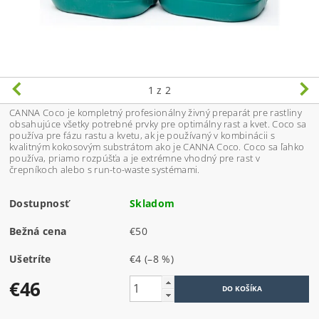
1
z 2
CANNA Coco je kompletný profesionálny živný preparát pre rastliny
obsahujúce všetky potrebné prvky pre optimálny rast a kvet. Coco sa
používa pre fázu rastu a kvetu, ak je používaný v kombinácii s
kvalitným kokosovým substrátom ako je CANNA Coco. Coco sa ľahko
používa, priamo rozpúšťa a je extrémne vhodný pre rast v
črepníkoch alebo s run-to-waste systémami.
Dostupnosť
Skladom
Bežná cena
€50
Ušetríte
€4
(–8 %)
€46