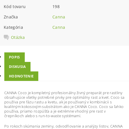
Kód tovaru
198
Značka
Canna
Kategória
Canna
Otázka
POPIS
DISKUSIA
HODNOTENIE
CANNA Coco je kompletný profesionálny živný preparát pre rastliny
obsahujúce všetky potrebné prvky pre optimálny rast a kvet. Coco sa
používa pre fázu rastu a kvetu, ak je používaný v kombinácii s
kvalitným kokosovým substrátom ako je CANNA Coco. Coco sa ľahko
používa, priamo rozpúšťa a je extrémne vhodný pre rast v
črepníkoch alebo s run-to-waste systémami.
Po rokoch skúmania zeminy, odvodňovanie a analýzy listov, CANNA