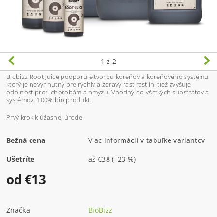
1
z 2
Biobizz Root Juice podporuje tvorbu koreňov a koreňového systému
ktorý je nevyhnutný pre rýchly a zdravý rast rastlín, tiež zvyšuje
odolnosť proti chorobám a hmyzu. Vhodný do všetkých substrátov a
systémov. 100% bio produkt.
Prvý krok k úžasnej úrode
Bežná cena
Viac informácií v tabuľke variantov
Ušetríte
až
€38
(–23 %)
od €13
Značka
BioBizz