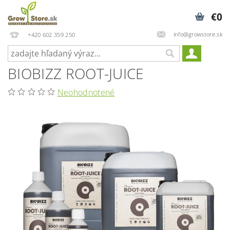
€0
info@growstore.sk
+420 602 359 250
BIOBIZZ ROOT-JUICE
Neohodnotené