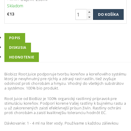
Skladom
€13
POPIS
DISKUSIA
HODNOTENIE
Biobizz Root Juice podporuje tvorbu koreňov a koreňového systému
ktorý je nevyhnutný pre rýchly a zdravý rast rastlín, tiež zvyšuje
odolnosť proti chorobám a hmyzu. Vhodný do všetkých substrátov
a systémov. 100% bio produkt.
Root Juice od BioBizz je 100% organický rastlinný prípravok pre
stimuláciu koreňov. Podporí korene Vašej rastliny k bujnému rastu a
u už zakorenených zaistí efektívnejší prísun živín. Rastliny ochráni
proti chorobám a zaistí kvalitnejšiu toleranciu hodnôt EC.
Dávkovanie: 1 - 4 ml na liter vody. Používame s každou zálievkou