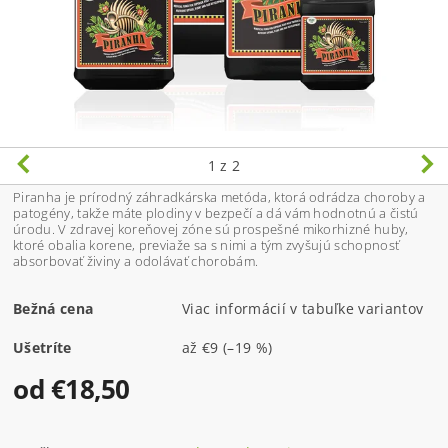
1
z 2
Piranha je prírodný záhradkárska metóda, ktorá odrádza choroby a
patogény, takže máte plodiny v bezpečí a dá vám hodnotnú a čistú
úrodu. V zdravej koreňovej zóne sú prospešné mikorhizné huby,
ktoré obalia korene, previaže sa s nimi a tým zvyšujú schopnosť
absorbovať živiny a odolávať chorobám.
Bežná cena
Viac informácií v tabuľke variantov
Ušetríte
až
€9
(–19 %)
od €18,50