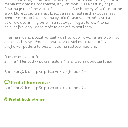
menia ich opäť na prospešné, aby ich mohli Vaše rastliny prijať.
Piranha je unikátny v tom, že jej prospešné huby vytvárajú prírodné
látky, ktoré zvyšujú nárast kvetov a rázny rast rastliny počas fázy
kvetu. Korene vďaka Piranha vylučujú rastové hormóny vrátane
auxínov, citokinín, giberellín a rastových regulátorov. A to sú
najsilnejšie látky, ktoré môžete dať vašim rastlinám.
Piranha možno použiť vo všetkých hydroponických aj aeroponných
aplikáciách, v systémoch s kvapkovou závlahou, NFT atď., V
akejkoľvek pôde, a to bez ohľadu na rastové médium.
Dávkovanie a použitie:
2ml na 1 liter vody - počas rastu a 1. a 2. týždňa obdobia kvetu.
Buďte prvý, kto napíše príspevok k tejto položke.
Pridať komentár
Buďte prvý, kto napíše príspevok k tejto položke.
Pridať hodnotenie