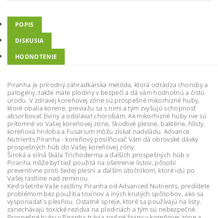
POPIS
DISKUSIA
HODNOTENIE
Piranha je prírodný záhradkárska metóda, ktorá odrádza choroby a
patogény, takže máte plodiny v bezpečí a dá vám hodnotnú a čistú
úrodu. V zdravej koreňovej zóne sú prospešné mikorhizné huby,
ktoré obalia korene, previažu sa s nimi a tým zvyšujú schopnosť
absorbovať živiny a odolávať chorobám. Ak mikorhizné huby nie sú
prítomné vo Vašej koreňovej zóne, škodlivé plesne, baktérie, hlísty,
koreňová hniloba a Fusarium môžu získať nadvládu. Advance
Nutrients Piranha - koreňový posilňovač Vám dá obrovské dávky
prospešných húb do Vašej koreňovej zóny.
Široká a silná škála Trichoderma a ďalších prospešných húb v
Piranha môže byť tiež použitá na ošetrenie listov, pôsobí
preventívne proti šedej plesni a ďalším útočníkom, ktoré idú po
Vašej rastline nad zeminou.
Keď ošetríte Vaše rastliny Piranha od Advanced Nutrients, predídete
problémom bez použitia toxínov a iných krutých spôsobov, ako sa
vysporiadať s plesňou. Ostatné spreje, ktoré sa používajú na listy,
zanechávajú toxické rezidva na plodinách a tým sú nebezpečné.
Prospešné huby v Piranha trávia zvyšné živiny v koreňovej zóne a