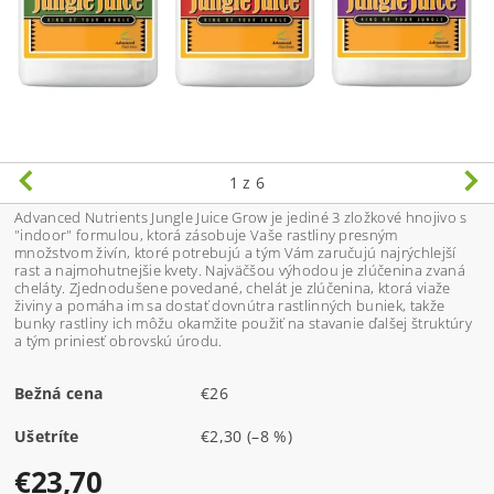
1
z 6
Advanced Nutrients Jungle Juice Grow je jediné 3 zložkové hnojivo s
"indoor" formulou, ktorá zásobuje Vaše rastliny presným
množstvom živín, ktoré potrebujú a tým Vám zaručujú najrýchlejší
rast a najmohutnejšie kvety. Najväčšou výhodou je zlúčenina zvaná
cheláty. Zjednodušene povedané, chelát je zlúčenina, ktorá viaže
živiny a pomáha im sa dostať dovnútra rastlinných buniek, takže
bunky rastliny ich môžu okamžite použiť na stavanie ďalšej štruktúry
a tým priniesť obrovskú úrodu.
Bežná cena
€26
Ušetríte
€2,30
(–8 %)
€23,70