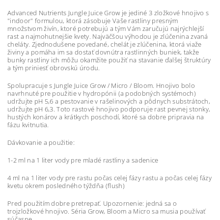
Advanced Nutrients Jungle Juice Grow je jediné 3 zložkové hnojivo s
"indoor" formulou, ktorá zásobuje Vaše rastliny presným
množstvom živín, ktoré potrebujú a tým Vám zaručujú najrýchlejší
rast a najmohutnejšie kvety. Najväčšou výhodou je zlúčenina zvaná
cheláty. Zjednodušene povedané, chelát je zlúčenina, ktorá viaže
živiny a pomáha im sa dostať dovnútra rastlinných buniek, takže
bunky rastliny ich môžu okamžite použiť na stavanie ďalšej štruktúry
a tým priniesť obrovskú úrodu.
Spolupracuje s Jungle Juice Grow / Micro / Bloom. Hnojivo bolo
navrhnuté pre použitie v hydropónii (a podobných systémoch)
udržujte pH 5,6 a pestovanie v rašelinových a pôdnych substrátoch,
udržujte pH 6,3. Toto rastové hnojivo podporuje rast pevnej stonky,
hustých konárov a krátkych poschodí, ktoré sa dobre pripravia na
fázu kvitnutia.
Dávkovanie a použitie:
1-2 ml na 1 liter vody pre mladé rastliny a sadenice
4 ml na 1 liter vody pre rastu počas celej fázy rastu a počas celej fázy
kvetu okrem posledného týždňa (flush)
Pred použitím dobre pretrepať. Upozornenie: jedná sa o
trojzložkové hnojivo. Séria Grow, Bloom a Micro sa musia používať
súčasne.