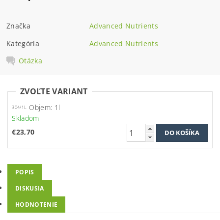
Značka
Advanced Nutrients
Kategória
Advanced Nutrients
Otázka
ZVOĽTE VARIANT
Objem: 1l
304/1L
Skladom
€23,70
POPIS
DISKUSIA
HODNOTENIE