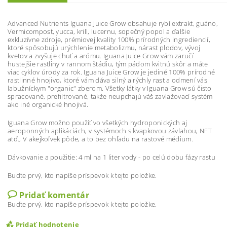
Advanced Nutrients Iguana Juice Grow obsahuje rybí extrakt, guáno,
Vermicompost, yucca, krill, lucernu, sopečný popol a ďalšie
exkluzívne zdroje, prémiovej kvality 100% prírodných ingrediencií,
ktoré spôsobujú urýchlenie metabolizmu, nárast plodov, vývoj
kvetov a zvyšuje chuť a arómu. Iguana Juice Grow vám zaručí
hustejšie rastliny v rannom štádiu, tým pádom kvitnú skôr a máte
viac cyklov úrody za rok. Iguana Juice Grow je jediné 100% prírodné
rastlinné hnojivo, ktoré vám dáva silný a rýchly rast a odmení vás
labužníckym "organic" zberom. Všetky látky v Iguana Grow sú čisto
spracované, prefiltrované, takže neupchajú váš zavlažovací systém
ako iné organické hnojivá.
Iguana Grow možno použiť vo všetkých hydroponických aj
aeroponných aplikáciách, v systémoch s kvapkovou závlahou, NFT
atď., V akejkoľvek pôde, a to bez ohľadu na rastové médium.
Dávkovanie a použitie: 4 ml na 1 liter vody - po celú dobu fázy rastu
Buďte prvý, kto napíše príspevok k tejto položke.
Pridať komentár
Buďte prvý, kto napíše príspevok k tejto položke.
Pridať hodnotenie