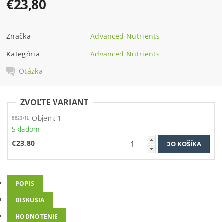
€23,80
Značka
Advanced Nutrients
Kategória
Advanced Nutrients
Otázka
ZVOĽTE VARIANT
Objem: 1l
8823/1L
Skladom
€23,80
POPIS
DISKUSIA
HODNOTENIE