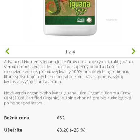
1
z 4
Advanced Nutrients Iguana Juice Grow obsahuje rybí extrakt, guáno,
Vermicompost, yucca, krill, lucernu, sopečný popol a ďalšie
exkluzívne zdroje, prémiovej kvality 100% prírodných ingrediencií,
ktoré spôsobujú urýchlenie metabolizmu, nárast plodov, vývoj
kvetov a zvyšuje chuť a arómu.
Nová verzia organického kvetu Iguana Juice Organic Bloom a Grow
OIM (100% Certified Organic) je úplne vhodná pre bio a ekologické
poľnohospodárstvo.
Bežná cena
€32
Ušetríte
€8,20
(–25 %)