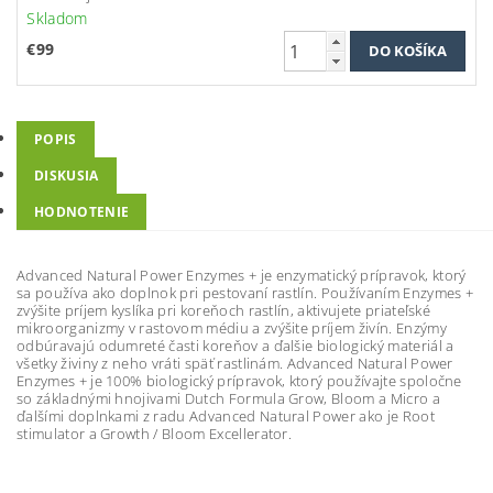
Skladom
€99
POPIS
DISKUSIA
HODNOTENIE
Advanced Natural Power Enzymes + je enzymatický prípravok, ktorý
sa používa ako doplnok pri pestovaní rastlín. Používaním Enzymes +
zvýšite príjem kyslíka pri koreňoch rastlín, aktivujete priateľské
mikroorganizmy v rastovom médiu a zvýšite príjem živín. Enzýmy
odbúravajú odumreté časti koreňov a ďalšie biologický materiál a
všetky živiny z neho vráti späť rastlinám. Advanced Natural Power
Enzymes + je 100% biologický prípravok, ktorý používajte spoločne
so základnými hnojivami Dutch Formula Grow, Bloom a Micro a
ďalšími doplnkami z radu Advanced Natural Power ako je Root
stimulator a Growth / Bloom Excellerator.