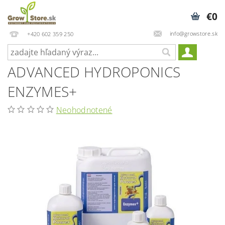
€0
info@growstore.sk
+420 602 359 250
ADVANCED HYDROPONICS
ENZYMES+
Neohodnotené