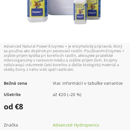
Advanced Natural Power Enzymes + je enzymatický prípravok, ktorý
sa používa ako doplnok pri pestovaní rastlín. Používaním Enzymes +
zvýšite príjem kyslíka pri koreňoch rastlín, aktivujete priateľské
mikroorganizmy v rastovom médiu a zvýšite príjem živín. Enzýmy
odbúravajú odumreté časti koreňov a ďalšie biologický materiál a
všetky živiny z neho vráti späť rastlinám.
Bežná cena
Viac informácií v tabuľke variantov
Ušetríte
až
€20
(–20 %)
od €8
Značka
Advanced Hydroponics