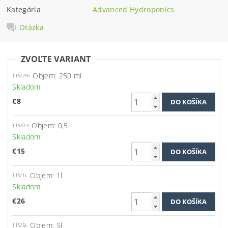
Kategória
Advanced Hydroponics
Otázka
ZVOĽTE VARIANT
Objem: 250 ml
115/250
Skladom
€8
Objem: 0,5l
115/0-5
Skladom
€15
Objem: 1l
115/1L
Skladom
€26
Objem: 5l
115/5L