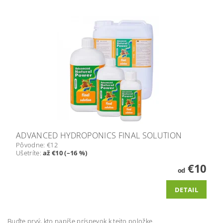
ADVANCED HYDROPONICS FINAL SOLUTION
Pôvodne:
€12
Ušetríte
:
až €10 (–16 %)
€10
od
DETAIL
Buďte prvý, kto napíše príspevok k tejto položke.